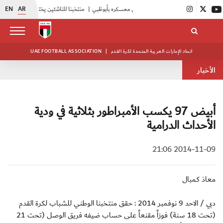
EN
AR
|
أبيض الشباب يواصل تدريباته في معسكره بأبوظبي
|
منتخبنا للناشئين يختتم معسكره الخارجي في صربيا
اتحاد الإمارات العربية المتحدة لكرة القدم
|
UAE FOOTBALL ASSOCIATION
الأخبار
أبيض 97 يكسب الأمبراطور بثلاثية في ودية
الأحداث الدرامية
2014-11-09 21:06
معاذ كمبال
دبي / الاحد 9 نوفمبر 2014 : حقق منتخبنا الوطني للشباب لكرة القدم
(تحت 18 سنة) فوزاً مقنعاً على حساب ضيفه فريق الوصل (تحت 21