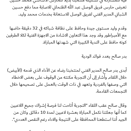
فيه للمشاركة في تشكيلة منتخبنا بديلاً للحارس الأساسي محمد حسين
تعرض حارس فريق الوصل عبد الله الظنحاني للاصابة مما دفع حسين
الشباني المدير الفني لفريق الوصل للاستعانة بخدمات محمد وليد.
وقدم وليد مستوى جيدة وحافظ على نظافة شباكه في 32 دقيقة خاضها
مع الأمبراطور وقد وجد هذا التعاون الاشادة من الاجهزة الفنية لكلا الطرفين
كونه حافظ على الندية الكبيرة التي شهدتها المباراة.
بدر صالح يعدد فوائد الودية
أبدى بدر صالح المدير الفني لمنتخبنا رضاه عن الأداء الذي قدمه (الأبيض)
خلال اللقاء, وأشار إلى أن التجربة مكنته من الوقوف على بعض الاخطاء
التي وصفها بالفردية وتعهد في ذات الوقت بالعمل على تصحيحها خلال
التجمعات القادمة.
وقال صالح عقب اللقاء "التجربة أتاحت لنا فرصة إشراك جميع اللاعبين
كما أنها جعلتنا نكمل المباراة بعشرة لاعبين لمدة 10 دقائق وكان من
الجيد أننا استطعنا المحافظة على النتيجة والاداء رغم النقص العددي".