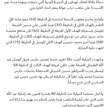
سنة) بثلاثة أهداف لهدفين في التجربة الودية التي جمعت بينهما مساء يوم
(السبت) على ملعب ذياب عوانة بمقر اتحاد الكرة بدبي.
وأفتتح جاسم يعقوب النتيجة لمنتخبنا في الدقيقة (10) وعزز ماجد لافي
التقدم بالهدف الثاني في الدقيقة (33) فيما قلص علي حسين النتيجة
للوصل بتسجيله الهدف الأول لفريقه في الدقيقة (45) لكن مدافع منتخبنا
ماجد سرور تمكن من توسيع الفارق بتسجيله للهدف الثالث في الدقيقة
(58) فيما أحرز محمد خميس الهدف الثاني للوصل في الدقيقة (75) الذي
انتهت عليه المباراة.
وشهدت المباراة أغرب حالة تغيير عندما تعرض حارس فريق الوصل عبد
الله الطنحاني للاصابة عقب تلقي فريقه الهدف الثالث في الدقيقة 58
ليضطر مدرب الأمبراطور حسين الشيباني للاستعانة بخدمات حارس
منتخبنا محمد وليد نظراً لأن تشكيلته لم يكن بها حارس مرمى غير
الاساسي الذي خرج مصاباً.
وأكمل منتخبنا المباراة منذ الدقيقة 80 بعشرة لاعبين بعد إصابة عبد الله
ناصر الذي غادر أرضية الملعب فيما رفض الحكم بدر بهروز مشاركة أحد
اللاعبين الذي خرجوا مستبدلين.