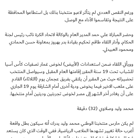
ورغم النقص العددي لم يتأثر لاعبو منتخبنا بذلك بل استطاعوا المحافظة
على النتيجة وتقاسموا الأداء مع الوصل.
وحضر المباراة علي حمد المدير العام بالوكالة لاتحاد الكرة نائب رئيس لجنة
الحكام, وأدار اللقاء طاقم تحكيم بقيادة بدر بهروز بمعاونة حسن الحمادي
ومحمود العبيدلي.
وويأتي اللقاء ضمن استعدادات (الأبيض) لخوض غمار تصفيات كأس آسيا
للشباب تحت 19 سنة المقرر إقامتها العام المقبل وسيواصل المنتخب
تحضيراته حيث من المقرر أن يلتقي بفريق عجمان يوم (الثلاثاء) القادم
على ملعب الاخير فيما يخوض ودية أخرى أمام الشارقة يوم 19 الجاري
على أن يغادر أخر الشهر إلى مصر لخوض تجربتين وديتين أمام منتخبها.
محمد وليد وصلاوي (32) دقيقة
لم يكن حارس منتخبنا الوطني محمد وليد يدرك أنه سيكون بطل واقعة
أغرب حالة تغيير تشهدها الملاعب الرياضية, ففي الوقت الذي كان يستعد