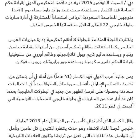
دبي / السبت 8 نوفمبر 2014 : يغادر طاقمنا التحكيمي الدولي بقيادة حكم
الساحة فهد الكسار ومساعديه سبت عبيد وزايد داود مساء يوم (الاحد)
متوجهين للعاصمة السعودية الرياض استعداداً للمشاركة في أدارة مباريات
بطولة خليجي 22 المقرر انطلاق منافساتها الخميس المقبل.
واختارت اللجنة المنظمة للبطولة 8 أطقم تحكيمية لإدارة مباريات العرس
الخليجي كما استعانت بطاقم تحكيم آسيوي من أستراليا بقيادة بنيامين
ويليام ويساعده ماثيو كريم وبول كاترانجولو، وطاقم أوروبي من سلوفينيا
بقيادة الحكم دامير سكومينا ويساعده جور برابروتنك وروبرت فوكان.
ومن جانبه أعرب الدولي فهد الكسار (41 عاماً) عن أمله في أن يتمكن من
تشريف التحكيم الإماراتي بأفضل صورة خلال البطولة مبدياً في ذات الوقت
سعادته بحصوله على فرصة الظهور من جديد في البطولات الخليجية بعدما
كان قد أدار عدد من المباريات في بطولة خليجي للمنتخبات الأولمبية التي
أقيمت في قطر 2011.
وقال الكسار الذي أدار نهائي كأس رئيس الدولة في عام 2013 "بطولة
خليجي فرصة للقاء الاشقاء وهو حدث ينتظره الكثيرون كل عامين ونأمل
أن تتواصل هذه اللقاءات التي تعزز من ترابطنا وتقوي العلاقات التاريخية