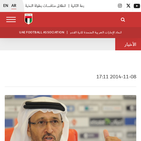
EN
AR
|
بدء فعاليات معسكر حكام المجموعة الثانية
|
انطلاق منافسات بطولة النخبة لحرس الرئاسة
|
أبيض الشباب يواصل تدريباته في معسكره بأبوظبي
اتحاد الإمارات العربية المتحدة لكرة القدم
|
UAE FOOTBALL ASSOCIATION
الأخبار
2014-11-08 17:11