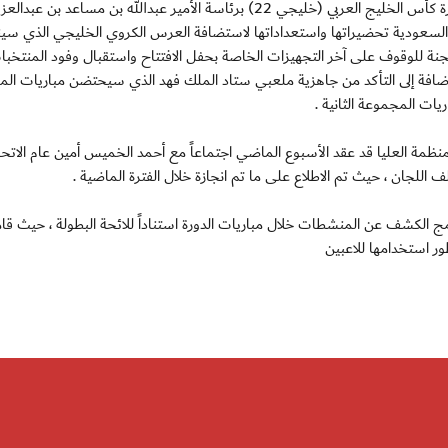
الاربعاء 5 نوفمبر 2014 : تواصل اللجنة المنظمة العليا لدورة كأس الخليج العربي (خليجي 22) برئاسة الأمير عبدالله بن مساعد بن عبدال
ية السعودية تحضيراتها واستعداداتها لاستضافة العرس الكروي الخليجي الذي سي
ة للوقوف على آخر التجهيزات الخاصة بحفل الافتتاح واستقبال وفود المنتخبا
إضافة إلى التأكد من جاهزية ملعبي ستاد الملك فهد الذي سيحتضن مباريات ال
ات المجموعة الثانية .
منظمة العليا قد عقد الأسبوع الماضي اجتماعاً مع أحمد الخميس أمين عام الاتحا
اللجان ، حيث تم الاطلاع على ما تم انجازة خلال الفترة الماضية .
امج الكشف عن المنشطات خلال مباريات الدورة استناداً للائحة البطولة ، حيث ق
ظور استخدامها للاعبين