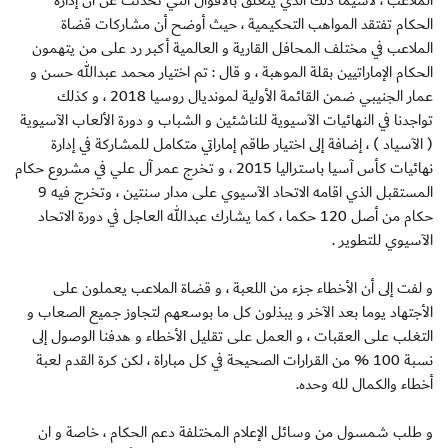
الملاعب ، لاسيما ذلك الذي يتعلق بالأقوال التي تحدثت عن أن إدارة
الحكام تفتقد المواهب التحكيمية ، حيث أوضح أن مشاركات قضاة
الملاعب في مختلف المحافل القارية و العالمية أكبر رد على من يتهمون
الحكام الإماراتيين بقلة الموهبة ، و قال : تم اختيار محمد عبدالله حسن و
عمار الجنيبي ضمن القائمة الأولية لمونديال روسيا 2018 ، و كذلك
تواجدنا في النهائيات الآسيوية للناشئين و الشباب و دورة الألعاب الآسيوية
( الآسياد ) ، إضافة إلى اختيار طاقم إماراتي متكامل للمشاركة في إدارة
نهائيات كأس آسيا باستراليا 2015 ، و تخرج عمر آل علي في مشروع حكام
المستقبل الذي اقامه الاتحاد الآسيوي على مدار سنتين ، وتخرج فيه 9
حكام من أصل 120 حكما ، كما يشارك عبدالله العاجل في دورة الاتحاد
الآسيوي للتطوير .
و لفت إلى أن الأخطاء جزء من اللعبة ، و قضاة الملاعب يعملون على
الأجتهاد يوما بعد الآخر و يبذلون كل ما بوسعهم لتجاوز جميع الصعاب و
التغلب على العقبات ، و العمل على تقليل الأخطاء و هدفنا الوصول إلى
نسبة 100 % من القرارات الصحيحة في كل مباراة ، لكن كرة القدم لعبة
أخطاء والكمال لله وحده.
و طلب شمسول من وسائل الإعلام المختلفة دعم الحكام ، خاصة و ان