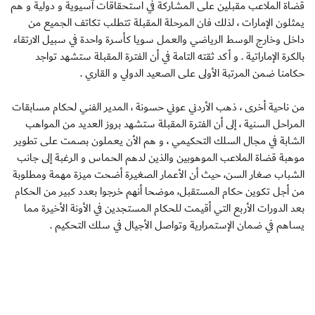
قضاة الملاعب مقبلين على المشاركة في استحقاقات آسيوية و دولية و هم
يمثلون الإمارات ، لذلك فان المرحلة المقبلة تتطلب تكاتف الجميع من
داخل وخارج الوسط الرياضي والعمل سويا كأسرة واحدة في سبيل الارتقاء
بالكرة الإماراتية . و أكد ثقته التامة في أن الفترة المقبلة ستشهد تواجد
حكامنا ضمن المرتبة الأولى على الصعيد الدولي و القاري .
من ناحية أخرى ، ذهب الأردني عوني حسونة ، المدير الفني لحكام مسابقات
المراحل السنية ، إلى أن الفترة المقبلة ستشهد بروز العديد من المواهب
الشابة في مجال السلك التحكيمي ، و هم الأن يعملون بصمت على تطوير
موهبة قضاة الملاعب الموهوبين والذين لدهم الحماس و الرغبة إلى جانب
الشباب صغار السن، حيث أن الأعمار الصغيرة أضحت ميزة مهمة ومطلوبة
من أجل تكوين حكام المستقبل، موضحا أنهم خرجوا بعدد كبير من الحكام
بعد الدورات الأربع التي أقيمت للحكام المستجدين في الأونة الأخيرة مما
يساهم في ضمان الإستمرارية وتواصل الأجيال في سلك التحكيم .