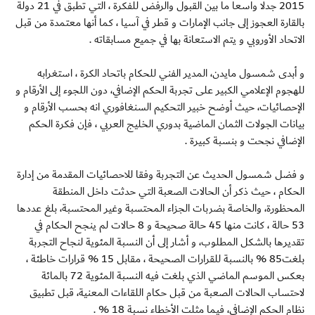
2015 جدلا واسعا ما بين القبول والرفض للفكرة ، التي تطبق في 21 دولة
بالقارة العجوز إلى جانب الإمارات و قطر في آسيا ، كما أنها معتمدة من قبل
الاتحاد الأوروبي و يتم الاستعانة بها في جميع مسابقاته .
و أبدى شمسول مايدن، المدير الفني للحكام باتحاد الكرة ، استغرابه
للهجوم الإعلامي الكبير على تجربة الحكم الإضافي، دون اللجوء إلى الأرقام و
الإحصائيات، حيث أوضح خبير التحكيم السنغافوري انه بحسب الأرقام و
بيانات الجولات الثمان الماضية بدوري الخليج العربي ، فإن فكرة الحكم
الإضافي نجحت و بنسبة كبيرة .
و فضل شمسول الحديث عن التجربة وفقا للاحصائيات المقدمة من إدارة
الحكام ، حيث ذكر أن الحالات الصعبة التي حدثت داخل المنطقة
المحظورة، والخاصة بضربات الجزاء المحتسبة وغير المحتسبة، بلغ عددها
53 حالة ، كانت منها 45 حالة صحيحة و 8 حالات لم ينجح الحكام في
تقديرها بالشكل المطلوب، و أشار إلى أن النسبة المئوية لنجاح التجربة
بلغت85 % بالنسبة للقرارات الصحيحة ، مقابل 15 % قرارات خاطئة ،
بعكس الموسم الماضي الذي بلغت فيه النسبة المئوية 72 بالمائة
لاحتساب الحالات الصعبة من قبل حكام اللقاءات المعنية، قبل تطبيق
نظام الحكم الإضافي، فيما مثلت الأخطاء نسبة 18 % .