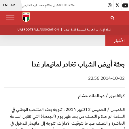
EN
AR
|
منتخبنا للناشئين يختتم معسكره الخارجي في صربيا
|
اتحاد الكرة يُنظم ورشة عمل للمراقبين المعتمدين
اتحاد الإمارات العربية المتحدة لكرة القدم
|
UAE FOOTBALL ASSOCIATION
الأخبار
بعثة أبيض الشباب تغادر لمانيمار غدا
2014-10-02 22:56
كوالالمبور / عبدالملك هشام
الخميس / الخميس 2 اكتوبر 2014 : تتوجه بعثة المنتخب الوطني في
الساعة الواحدة و النصف من بعد ظهر يوم (الجمعة) التي تقابل الساعة
العاشرة و النصف صباحا بتوقيت الامارات، تتوجه إلى مانيمار للدخول في