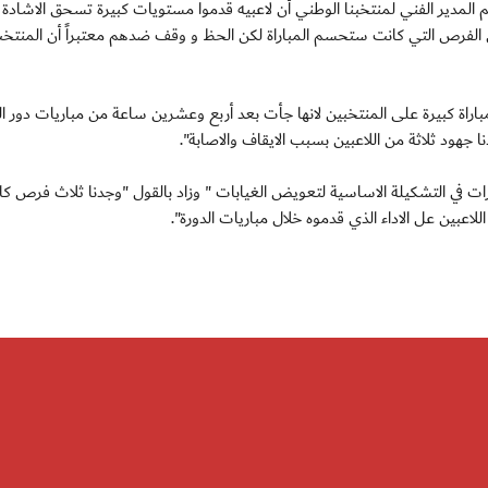
: اكد الوطني علي إبراهيم المدير الفني لمنتخبنا الوطني أن لاعبيه قدموا مستويات كبيرة تسحق الاشا
ن الفرص التي كانت ستحسم المباراة لكن الحظ و وقف ضدهم معتبراً أن المنتخ
باراة كبيرة على المنتخبين لانها جأت بعد أربع وعشرين ساعة من مباريات دور ا
ا جهود ثلاثة من اللاعبين بسبب الايقاف والاصابة".
يرات في التشكيلة الاساسية لتعويض الغيابات " وزاد بالقول "وجدنا ثلاث فرص ك
لاعبين عل الاداء الذي قدموه خلال مباريات الدورة".