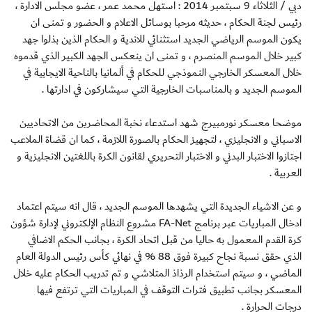
دبي / الثلاثاء 9 سبتمبر 2014 : استهل محمد عمر ، عضو مجلس الادارة ،
رئيس لجنة الحكام ، حديثه مرحبا بوسائل الاعلام و الحضور و تمنى ان
يكون الموسم الرياضي الجديد استثنائي للاندية و الحكام الذين بذلوا جهد
كبير خلال الموسم المنصرم ، و تمنى ان ينعكس الجهد الكبير الذي قدموه
خلال المعسكر الخارجي النموذجي للحكام في ألمانيا بالناحية الايجابية في
الموسم الجديد و بالمناسبات الخارجية التي سيشاركون في ادارتها .
موضحا معسكر نورمبيرج شهد استدعاء نخبة المحاضرين من الاتحاديين
الاسباني و الانجليزي ، لتجهيز الحكام بالصورة اللازمة ، كما ان قضاة الملاعب
اجتازوا الاختبار البدني و الاختبار التحريري لقانون الكرة باللغتين الانجليزية و
العربية .
و عن الاشياء الجديدة التي يشهدها الموسم الجديد ، قال انه سيتم اعتماد
ادخال المباريات عبر برنامج FA-Net مشروع النظام الإلكتروني لإدارة شؤون
كرة القدم المعمول به حاليا من قبل اتحاد الكرة ، بجانب الحكم الاضافي
الذي حقق نسبة نجاح كبيرة فوق 88 % في نهائي كأس رئيس الدولة العام
الماضي ، و سيتم استخدام الرذاذ المتلاشي و تم تدريب الحكام عليه خلال
المعسكر بجانب تطبيق فترات التوقف في المباريات التي ترتفع فيها
درجات الحرارة .