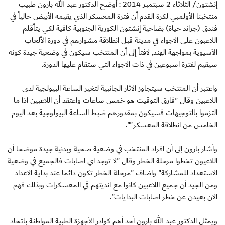
إنشتون/ الثلاثاء 2 سبتمبر 2014 : أوضح الدكتور عبد الله بارون طبيب
منتخبنا الأولمبي لكرة القدم أن فترة المعسكر الذي يقيمه الأبيض حالياً في
فندق (جراند حياة) بضاحية إنشتون الكورية الجنوبية كافية لكي يتأقلم
اللاعبون على الاجواء في مدينة قبل انطلاقة مشوارهم في دورة الألعاب
الآسيوية بمواجهة الهند, لافتاً إلى أن المنتخب سيكون في وضعية جيدة كونه
سيقيم لفترة اسبوعين في ذات الاجواء التي ستقام عليها الدورة.
واعتبر أن المنتخب سيتجاوز الاثار الجانبية لتغير الساعة البيولجية لدى
اللاعبين وقال "فارق التوقيت هو خمس ساعات واعتقد أن اللاعبين اذا ما
التزموا بالتوجيهات فسيكون بمقدورهم ضبط الساعة البيولوجية بعد اليوم
الخامس من انطلاقة المعسكر"".
وأشار بارون إلى أن افراد المنتخب في وضعية صحية وبدنية جيدة موضحا أن
اللاعيون تخطوا مرحلة الخطر وقال "لا توجد اي اصابات فالجميع في وضعية
الاستعداد للمشاركة" واضاف "مرحلة الخطر تكون دائما عند بداية الاعداد
ومن الجيد أن جميع اللاعبين كانوا مع انديتهم في المعسكرات وبذلك فهم
الان بعيدن عن خطر اصابات البدايات".
ويمثل الدكتور عبد الله بارون أحد أهم كوادر الأجهزة الطبية المواطنة باتحاد