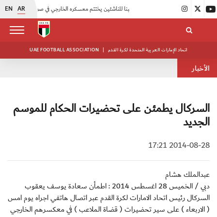
EN
AR
|
منتخبنا للناشئين يختتم معسكره الخارجي في صربيا
|
اتحاد الكرة يُنظم ورشة عمل للمراقبين المعتمدين
اتحاد الإمارات العربية المتحدة لكرة القدم
|
UAE FOOTBALL ASSOCIATION
الأخبار
السركال يطمئن على تحضيرات الحكام للموسم
الجديد
2014-08-28 17:21
عبدالملك هشام
دبي / الخميس 28 اغسطس 2014 : اطمأن سعادة يوسف يعقوب
السركال رئيس اتحاد الامارات لكرة القدم عبر اتصال هاتفي اجراه يوم امس
( الاربعاء ) على سير تحضيرات ( قضاة الملاعب ) في معكسرهم الخارجي