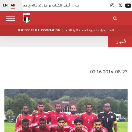
EN
AR
|
أبيض الشباب يواصل تدريباته في معسكره بأبوظبي
|
منتخبنا للناشئين يختتم معسكره الخارجي في صربيا
اتحاد الإمارات العربية المتحدة لكرة القدم
|
UAE FOOTBALL ASSOCIATION
الأخبار
2014-08-23 02:16