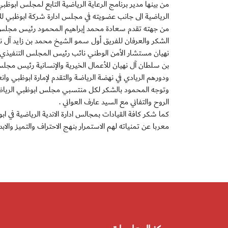
من بينها مدير برنامج الرعاية الرياضية التابع لمجلس ابو
الرياضية الى جانب عضويته في مجلس ادارة شركة ابوظبي للإعل
من جهته تقدم سعادة محمد إبراهيم المحمود رئيس مجلس اد
الشكر والعرفان للفريق أول سمو الشيخ محمد بن زايد آل نه
نهيان مستشار الأمن الوطني نائب رئيس المجلس التنفيذي 
بن سلطان آل نهيان للأعمال الخيرية والإنسانية رئيس مج
ودورهم الريادي في نهضة الرياضة والتقدم لإمارة ابوظبي وان
وتوجه المحمود بالشكر لكل منتسبي مجلس ابوظبي الرياضي 
الروح والتفاني مع السيد عارف العواني .
كما شكر كافة القيادات بمجالس ادارة الاندية الرياضية في ابو
معربا عن تمنياته لهم الاستمرار بنهج الاحتراف والتميز والا