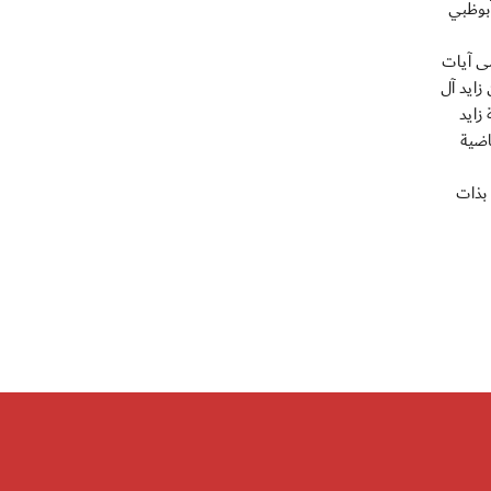
أبوظبي
ى آيات
زايد آل
زايد
اضية
بذات