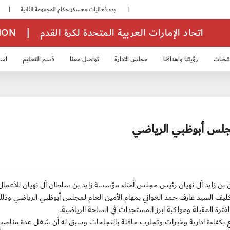
|
بدء فعاليات معسكر حكام المجموعة الثانية
|
انطلاق منافسات بطولة النخبة لحرس الرئاسة
اتحاد الإمارات العربية المتحدة لكرة القدم
|
TION
تخبات
رؤيتنا واهدافنا
مجلس الادارة
تواصل معنا
قسم التعليم
استر
خب الشباب 2007
منتخب الناشئين 2008
منتخب الناشئين 2010
منتخب الناشئي
مجلس أبوظبي الرياضي
 سمو الشيخ نهيان بن زايد آل نهيان رئيس مجلس أمناء مؤسسة زايد بن سلطان آل نهيان للأعمال
تكليف السيد عارف حمد العواني بمهام الأمين العام لمجلس أبوظبي الرياضي وذل
ترة المقبلة ومواكبة ابرز المستجدات في الساحة الرياضية.
متع بكفاءة ادارية وخبرات وتجارب حافلة بالنجاحات وسبق له أن شغل عدة مناصب 