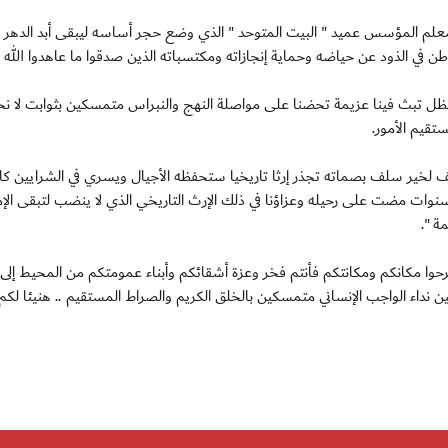
معلم المؤسس عميد " البيت المتوحد " الذي وضع حجر أساسه ليبقى أبد الدهر 
طن في الذود عن حياضه وحماية إنجازاته ومكتسباته الذين صدقوا ما عاهدوا الله ع
ل تبث فينا عزيمة تحضنا على مواصلة النهج والنبراس متمسكين بثوابت لا نحي
تقيم الأمور.
ف لخير سلف بصماته تجذر إرثا تاريخيا ستحفظه الأجيال ويسري في الشرايين كال
ر سنوات مضت على رحيله وعزاؤنا في ذلك الإرث التاريخي الذي لا ينضب لتبقى الإ
ة ".
تبرحوا مكانكم ومكانتكم فأنتم فخر وعزة أشقائكم وأبناء عمومتكم من المحيط إلى 
ن نداء الواجب الإنساني متمسكين بالخلق الكريم والصراط المستقيم .. هنيئا لكم 