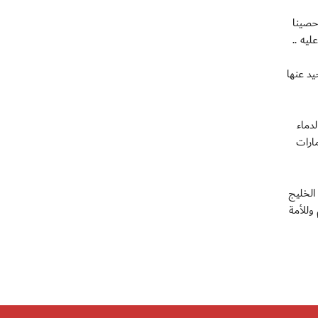
حصينا
ليه ..
د عنها
دماء
مارات
الخليج
وللأمة