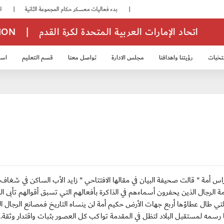
|
بدء فعاليات معسكر حكام المجموعة الثانية
|
انطلاق منافسات بطولة النخبة لحرس الرئاسة
اتحاد الإمارات العربية المتحدة لكرة القدم
|
TION
تخبات
رؤيتنا واهدافنا
مجلس الادارة
تواصل معنا
قسم التعليم
استر
خب الشباب 2007
منتخب الناشئين 2008
منتخب الناشئين 2010
منتخب الناشئي
 عنوان " نهج زايد نبراس أمة " قالت صحيفة البيان في مقالها الافتتاحي " زايد الأب الساكن في شغ
 الرجال الذين يحفرون أسماءهم في الذاكرة بأفعالهم التي تسبق أقوالهم تأبى الذ
نية التي طال عطاؤها أربع جهات الأرض حكيم أمة لن ينساه التاريخ فمصانع الرجال ا
 رسمه لمستقبل البلاد لتظل في المقدمة تواكب كل العصور بثبات واقتدار وثقة.