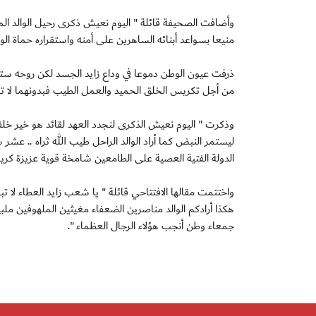
وأضافت الصحيفة قائلة " اليوم نعيش ذكرى رحيل الوالد ال
منيعا بسواعد أبنائه الساهرين على أمنه واستقراره حماة الو
ذرفت عيون الوطن دموعا في وداع زايد الجسد لكن روحه ستظ
من أجل تكريس الخلق الحميد والعمل الطيب فبدونهما لا تس
وذكرت " اليوم نعيش الذكرى لنجدد العهد لقائد هو خير خل
ليستمر النبض كما أراد الوالد الراحل طيب الله ثراه .. عش
الدولة الفتية العصية على الطامعين شامخة قوية عزيزة كريم
واختتمت مقالها الافتتاحي قائلة " يا شعب زايد العطاء لا 
هكذا أرادكم الوالد مناصرين الضعفاء مغيثين الملهوفين ملبي
جمعاء وطن أنجب هؤلاء الرجال العظماء ".