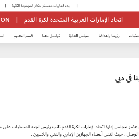
|
بدء فعاليات معسكر حكام المجموعة الثانية
|
انطلاق منافسات بطولة النخبة لحرس الرئاسة
اتحاد الإمارات العربية المتحدة لكرة القدم
|
TION
تخبات
رؤيتنا واهدافنا
مجلس الادارة
تواصل معنا
قسم التعليم
استر
خب الشباب 2007
منتخب الناشئين 2008
منتخب الناشئين 2010
منتخب الناشئي
ا في دبي
 : حرص راشد علي الزعابي عضو مجلس إدارة اتحاد الإمارات لكرة القدم نائب رئيس لجنة المنتخبات على
الوصل ، حيث التقى أعضاء الجهازين الإداري والفني واللاعبين .