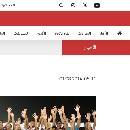
|
مودرن سبورت يُتوج بطلًا لدوري الدرجة الثالثة
|
اتحاد الكرة يُشارك في الكونغرس الآسيوي الـ 36
الأخبار
المباريات
قناة الاتحاد
الأندية
المسابقات
المن
منتخب الشباب 2005
منت
الأخبار
2014-05-11 01:08