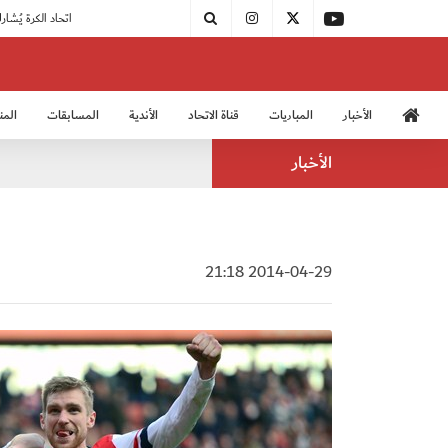
|
مودرن سبورت يُتوج بطلًا لدوري الدرجة الثالثة
|
اتحاد الكرة يُشارك في الكونغرس الآسيوي الـ 36
الأخبار
المباريات
قناة الاتحاد
الأندية
المسابقات
المن
منتخب الشباب 2005
منت
الأخبار
2014-04-29 21:18