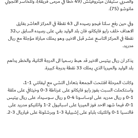
والصربي ستيفان ميتروفيتش (49 خطأ في مرمى فريقه)، وللخاسر الانجولي
مانوشو (75).
وفي حين رفع سلتا فيجو رصيده الى 43 نقطة في المركز العاشر بفارق
الاهداف خلف رايو فايكانو، فان بلد الوليد بقي على رصيده السابق ب32
نقطة في المركز التاسع عشر قبل الاخير، وهو يملك مباراة مؤجلة مع ريال
مدريد.
يذكر ان ريال بيتيس الاخير قد هبط رسميا الى الدرجة الثانية، والخطر يداهم
بلد الوليد والميريا الذي يملك 33 نقطة بدرجة كبيرة.
وكانت المرحلة افتتحت الجمعة بتعادل التشي مع ليفانتي 1-1،
واستكملت السبت بفوز رايو فايكانو على غرناطة 3-0 وخيتافي على ملقة
1-0 و ريال مدريد على اوساسونا 4-0 و ريال سوسيداد على ريال بيتيس
1-0، فيما شهد الاحد فوز الميريا على اسبانيول 2-1 واتلتيكو مدريد على
فالنسيا 1-0 واتلتيك بلباو على إشبيلية 3-1 وبرشلونة على فياريال 3-2.