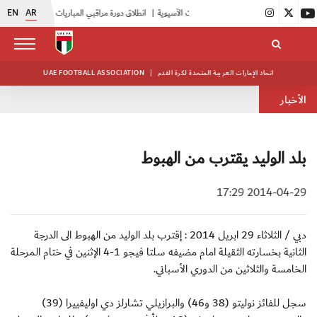
EN
AR
|
انطلاق دورة مراقبي المباريات المستجدين
|
15 فريقاً في بطولة النخبة لحرس الرئاسة
اتحاد الإمارات العربية المتحدة لكرة القدم
|
UAE FOOTBALL ASSOCIATION
الأخبار
بلد الوليد يقترب من الهبوط
2014-04-29 17:29
دبي / الثلاثاء 29 ابريل 2014 : إقترب بلد الوليد من الهبوط الى الدرجة
الثانية بخسارته الثقيلة امام مضيفه سلتا فيجو 1-4 الإثنين في ختام المرحلة
الخامسة والثلاثين من الدوري الأسباني.
سجل للفائز نوليتو (38 و46) والبرازيلي تشارلز دي اوليفييرا (39)