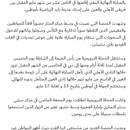
بالمباراة النهائية المقرر إقامتها في الثامن عشر من شهر مايو المقبل بين
فريقي الأهلي والعين على إستاد مدينة زايد الرياضية بأبوظبي.
وشهدت المنصة التي نصبت في وسط مركز المنار حضوراً لافتاً للمواطنين
والمقيمين الذين التقطوا صوراً تذكارية مع الكأس وسجلوا بياناتهم للدخول
في السحوبات التي ستقام يوم المباراة علاوة على خوض تحديات في العاب
الفيديو بلاي ستيشن .
وستنتقل الحملة الترويجية من رأس الخيمة إلى الشارقة يوم الخميس
المقبل لمدة ثلاثة أيام ومنها إلى دبي في الخامس من الشهر المقبل تزور
خلالها النادي الأهلي الذي تأهل للمباراة النهائية على أن تتوجه بعدها إلى
العين في التاسع من مايو تزور خلالها نادي العين المتأهل بدوره للنهائي,
وستختتم الجولة في أبوظبي بتاريخ 13 و لغاية 17 مايو.
وكانت الحملة الترويجية انطلقت يوم الجمعة الماضي في مركز سيتي
سنتر التجاري بإمارة الفجيرة وسط حضور غفير من الزوار الذين استمتعوا
بلحظات جميلة على مدى يومين.
وجذبت المنصة العديد من مشجعي كرة القدم حيث أظهر المواطن عبد