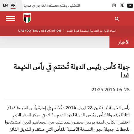
EN
AR
|
منتخبنا للناشئين يختتم معسكره الخارجي في صربيا
|
اتحاد الكرة يُنظم ورشة عمل للمراقبين المعتمدين
اتحاد الإمارات العربية المتحدة لكرة القدم
|
UAE FOOTBALL ASSOCIATION
الأخبار
جولة كأس رئيس الدولة تُختتم في رأس الخيمة
غدا
2014-04-28 21:25
رأس الخيمة / الاثنين 28 ابريل 2014 : تُختتم في إمارة رأس الخيمة غدا (
الثلاثاء ) جولة كأس رئيس الدولة لكرة القدم وذلك في مركز المنار الذي
احتضن الكأس لمدة يومين بحضور عدد غفير من الجماهير الذين استمتعوا
بلحظات جميلة بجوار النسخة الأصلية للكأس التي ستقدم للفريق الفائز