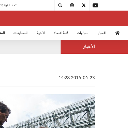
|
مودرن سبورت يُتوج بطلًا لدوري الدرجة الثالثة
|
اتحاد الكرة يُشارك في الكونغرس الآسيوي الـ 36
الأخبار
المباريات
قناة الاتحاد
الأندية
المسابقات
المن
منتخب الشباب 2005
منت
الأخبار
2014-04-23 14:28