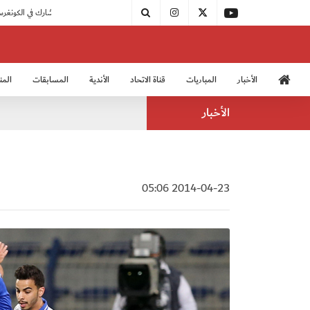
|
مودرن سبورت يُتوج بطلًا لدوري الدرجة الثالثة
|
اتحاد الكرة يُشارك في الكونغرس الآسيوي الـ 36
الأخبار
المباريات
قناة الاتحاد
الأندية
المسابقات
المن
منتخب الشباب 2005
منت
الأخبار
2014-04-23 05:06