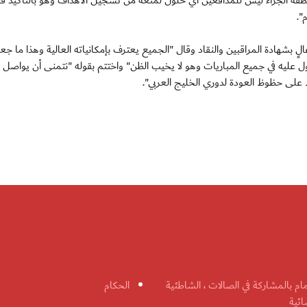
طقة الجزاء ليس للمدافعين أي حلول لمنعه من تسجيل الأهداف وهو بالتأكيد قا
".
 بشهادة المراقبين والنقاد وقال "الجميع يعترف بإمكانياته العالية وهذا ما جعل
ل عليه في جميع المباريات وهو لا يخيب الظن" واختتم بقوله "نتمنى أن يواصل ا
 على حظوظ العودة لدوري الخليج العربي".
مام بالمشاركة في الصالات ، الشاطئية
الحكام
ائية