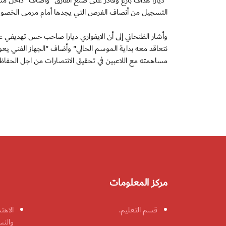
"ديارا هداف بارع وقادر على صنع الفارق" وأضاف "داخل من
التسجيل من أنصاف الفرص التي يجدها أمام مرمى الخصوم
وأشار الظنحاني إلى أن الايفواري ديارا صاحب حس تهديفي عالٍ
نتعاقد معه بداية الموسم الحالي" وأضاف "الجهاز الفني يعو
مساهمته مع اللاعبين في تحقيق الانتصارات من اجل الحفاظ
مركز المعلومات
قسم التعليم.
الاهت
والنس