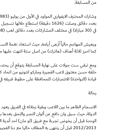
من المسابقة.
في (30 مباراة) في مختلف المشاركات بعدد دقائق لعب (2608) دقيقة .
ويعيش المهاجم حالياً أزهى أيامه, حيث استعاد نغمة التسجي
كما احرز ثلاثة أهداف (هاترك) من اصل ستة انتهت عليها مبار
ومع تبقي ست جولات على نهاية المسابقة يتوقع أن يحتدم 
خلفه حسن معتوق لاعب الفجيرة وماركو انتونيو من اتحاد كلبا
قيادة (النواخذة) للانتصارات للمحافظة على حظوظ فريقه في 
رحالة
الانسجام الظاهر ما بين اللاعب وبقية زملائه في الفريق يعود 
الدولة, حيث سبق وان دافع عن ألوان النصر والتحق بعدها ب
الوحدة قبل أن يخوض تجربة مع فريق (لو مان) احد أندية الدر
2012/2013 قبل أن ينتهي به المطاف حاليا مع دبا الفجيرة.