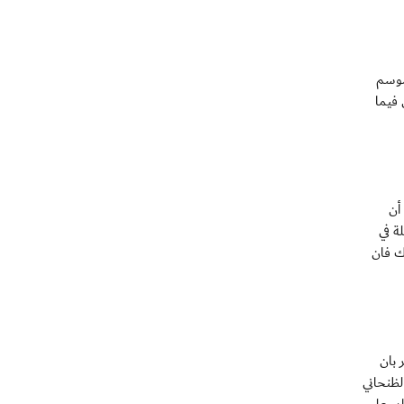
19 مباراة) خاضها في الموسم
 فيما
 أن
ة في
ك فان
 بان
لظنحاني