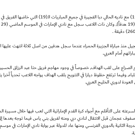
وشارك المحترف الايفواري المولود في الأول من يوليو (1983) مع ناديه الحالي دبا الفجيرة في جميع المباريات الـ
بعدد دقائق 
ل منذ مباراة الجزيرة الحمراء عندما سجل هدفين من اصل ثلاثة انتهت عليها الم
اتهم أمام العربي.
الصراع على لقب الهداف, خصوصاً في وجود مهاجم فريق حتا عبد الرزاق الحسي
ء, وفيما ترتفع حظوظ ديارا في التتويج بلقب الهداف يواجه اللاعب تحدياً أخرا ي
العودة لدوري الخليج العربي.
لسرعته على التأقلم مع أجواء كرة القدم الإماراتية التي لعب فيها خلال مسيرة الم
صفوف عجمان قبل الانتقال لنادي دبي ومنه لفريق بني ياس فيما توجه بعدها إل
جة الثانية بالدوري الفرنسي ومنها عاد للدولة عبر بوابة نادي الإمارات في موسم