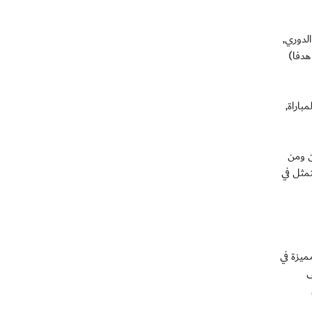
(19) التي خاضها الفريق في الدوري,
وصلت (1626 دقيقة) استطاع خلالها تسجيل (19 هدفاً), وكان ذات اللاعب سجل مع نادي الإمارات في الموسم الماضي (29 هدفا)
باراة,
ن ومن
تمثل في
ميزة في
ى