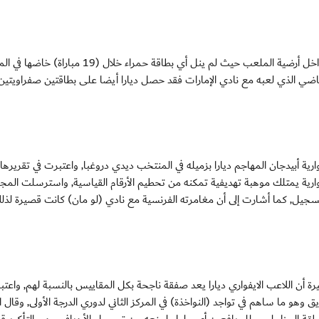
يتمتع ديارا الحاصل على الجنسية الفرنسية بسلوك قويم داخل أرضية الملعب حيث لم ينل أي بطاقة حمراء خلال (
ماضي الذي لعبه مع نادي الإمارات فقد حصل ديارا أيضا على بطاقتين صفراويتين
ة من العاصمة الايفوارية أبيدجان المهاجم ديارا بزميله في المنتخب ديدي دروغبا, واعتبرت في تقريرها
فوارية يمتلك موهبة تهديفية تمكنه من تحطيم الأرقام القياسية, واسترسلت المجل
سجيل, كما أشارت إلى أن مغامرته الفرنسية مع نادي (لو مان) كانت قصيرة لذل
ة أن اللاعب الايفواري ديارا يعد صفقة ناجحة بكل المقاييس بالنسبة لهم, واعتبر
وهو ما ساهم في تواجد (النواخذة) في المركز الثاني لدوري الدرجة الأولى, وقال ا