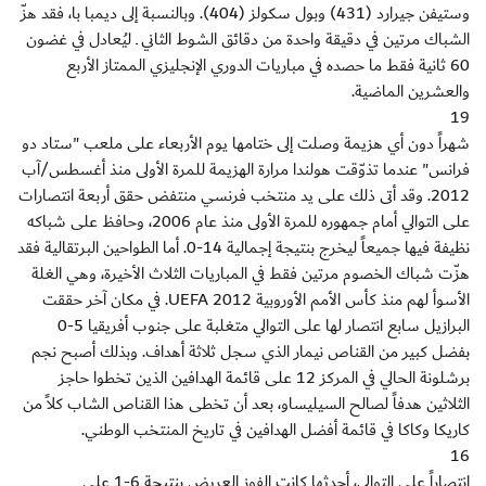
وستيفن جيرارد (431) وبول سكولز (404). وبالنسبة إلى ديمبا با، فقد هزّ
الشباك مرتين في دقيقة واحدة من دقائق الشوط الثاني ـ ليُعادل في غضون
60 ثانية فقط ما حصده في مباريات الدوري الإنجليزي الممتاز الأربع
والعشرين الماضية.
19
شهراً دون أي هزيمة وصلت إلى ختامها يوم الأربعاء على ملعب "ستاد دو
فرانس" عندما تذوّقت هولندا مرارة الهزيمة للمرة الأولى منذ أغسطس/آب
2012. وقد أتى ذلك على يد منتخب فرنسي منتفض حقق أربعة انتصارات
على التوالي أمام جمهوره للمرة الأولى منذ عام 2006، وحافظ على شباكه
نظيفة فيها جميعاً ليخرج بنتيجة إجمالية 14-0. أما الطواحين البرتقالية فقد
هزّت شباك الخصوم مرتين فقط في المباريات الثلاث الأخيرة، وهي الغلة
الأسوأ لهم منذ كأس الأمم الأوروبية UEFA 2012. في مكان آخر حققت
البرازيل سابع انتصار لها على التوالي متغلبة على جنوب أفريقيا 5-0
بفضل كبير من القناص نيمار الذي سجل ثلاثة أهداف. وبذلك أصبح نجم
برشلونة الحالي في المركز 12 على قائمة الهدافين الذين تخطوا حاجز
الثلاثين هدفاً لصالح السيليساو، بعد أن تخطى هذا القناص الشاب كلاً من
كاريكا وكاكا في قائمة أفضل الهدافين في تاريخ المنتخب الوطني.
16
انتصاراً على التوالي، أحدثها كانت الفوز العريض بنتيجة 6-1 على