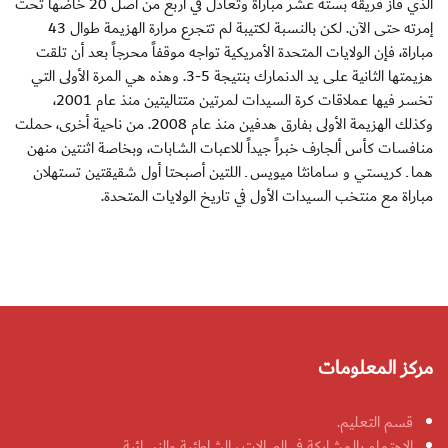
الذي فاز فريقه بستة عشر مباراة وتعادل في أربع من أصل 20 خاضها تحت
إمرته حتى الآن. لكن بالنسبة لكتيبة لم تتجرع مرارة الهزيمة طوال 43
مباراة، فإن الولايات المتحدة الأمريكية تواجه موقفاً محرجاً بعد أن تلقت
هزيمتها الثانية على يد الدنمارك بنتيجة 5-3. وهذه هي المرة الأولى التي
تخسر فيها عملاقات كرة السيدات لمرتين متتاليتين منذ عام 2001،
وكذلك الهزيمة الأولى بفارق هدفين منذ عام 2008. من ناحية أخرى، حملت
منافسات كأس ألجارف خبراً جيداً للاعبات الشابات، وبخاصة اثنتين منهن
هما ـ كريستي و سامانثا ميويس ـ اللتين أصبحتا أول شقيقتين تستهلان
مباراة مع منتخب السيدات الأول في تاريخ الولايات المتحدة.
مركز المعلومات
قسم التعليم.
الاهتمام بالمشاركة في الصالات ، الشاطئية والنسائية