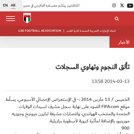
EN
AR
|
منتخبنا للناشئين يختتم معسكره الخارجي في صربيا
|
اتحاد الكرة يُنظم ورشة عمل للمراقبين المعتمدين
اتحاد الإمارات العربية المتحدة لكرة القدم
|
UAE FOOTBALL ASSOCIATION
الأخبار
تألق النجوم وتهاوي السجلات
2014-03-13 13:58
الخميس / 13 مارس 2014 :- في الإستعراض الإحصائي الأسبوعي، يسلّط
موقع FIFA.com الضوء على نهاية سجل مشرف لسيدات الولايات
المتحدة والمنتخب الهولندي، وانتصارات مشرفة لبايرن ميونيخ وجوزيه
مورينيو، بالإضافة لمأثرة كروية لأسطورة برازيلية.
900