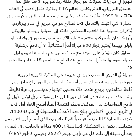
ظهوراً في مباريات بطولات هو إنجاز حققه ريفالدو يوم الأحد. حقق هذا
العملاق البرازيلي، الفائز بكأس العالم FIFA وجائزة أفضل لاعب في العالم
FIFA سنة 1999، مأثرته هذه قبل شهر من عيد ميلاده الثاني والأربعين في
المباراة التي انتهت بالتعادل 1-1 لصالح موجي ميريم في ساو بيرناردو.
يُذكر أن مسيرة هذا اللاعب المخضرم قادته إلى أسبانيا وإيطاليا واليونان
وأوزبكستان وأنجولا، ويختتم مشواره الآن مع فريق مغمور في ولاية ساو
باولو. وبينما يُعتبر إنجاز 900 مباراة أمراً استثنائياً، إلا أن نجم برشلونة
السابق كان مؤخراً على موعد مع حدث مميز أهم بالنسبة له وهو أول
مباراة يخوضها جنباً إلى جنب مع ابنه البالغ من العمر 18 سنة، ريفالدينيو.
75
مباراة في الدوري الممتاز، دون أي هزيمة هي المأثرة الكروية لجوزيه
مورينيو على أرضه بعد أن أطال أمد هذا السجل في الدوري الإنجليزي في
قلعة ستامفورد بريدج عندما دكّ حصون توتنهام هوتسبر برباعية نظيفة.
وأتت هذه النتيجة لتعادل أفضل فوز للبلوز على هوتسبر في أرض الأول في
تاريخ المواجهات بين الطرفين. وبهذه النتيجة أيضاً، أصبح الزوار أول فريق
في تاريخ الدوري الإنجليزي يبلغ عدد الأهداف المسجلة في شباكه 1100.
شهدت المباراة كذلك رقماً قياسياً لفرانك لامبارد، الذي أصبح أول لاعب من
تشيلسي يكون في التشكيلة الأساسية في 400 مباراة، والخامس في الدوري،
بعد أن سبقه إلى ذلك كل من رايان جيجز (522)، وجيمي كاراجر (484)