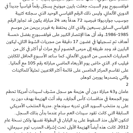
فولفسبورج يوم السبت، جعلت بايرن ميونيخ يسجّل رقماً قياسياً جديداً في
الدوري الألماني. وليس ذلك الرقم القياسي الوحيد الذي سجلته كتيبة
جوسيب جوارديولا؛ فبرصيد 72 هدفاً بعد 24 مباراة، يكون قد تجاوز الرقم
القياسي السابق بسبعين والذي كان يحتفظ به فيردر بريمن من موسم
1985-1986. وقد أتى هذا الإنتصار الكبير على فولفسبورج بفضل خمسة
أهداف تم تسجيلها في غضون 17 دقيقة من مجريات الشوط الثاني، ليكون
البايرن قد وجد طريقه إلى مرمى الخصوم أربع مرات أو أكثر في كل من
المباريات الخمس من الدوري الألماني. كما ساعد الأسبوع الحافل للكابتن
فيليب لام ـ الذي خاض يوم الأربعاء الماضي مباراته رقم 105 مع ألمانيا ـ
على تقاسم المركز الخامس على قائمة أكثر اللاعبين تمثيلاً للماكينات
والتي يتصدرها يورجن كوهلر.
2
عامان و43 مباراة دون أي هزيمة هو سجل مشرف لسيدات أمريكا تحطم
يوم الجمعة في منافسات كأس ألجارف. وقد أتت الهزيمة بهدف دون رد
على يد منتخب السويد الذي تدربه سوندهاج ـ مدربة المنتخب الأمريكي
السابقة التي كانت تقود سيدات العم سام عندما بدأن بذلك السجل ـ
لتكون الأولى منذ السقوط على يد اليابان في البطولة نفسها ولكن نسخة عام
2012. كانت هذه أيضاً الهزيمة الأولى تحت إشراف المدرب توم سيرماني،