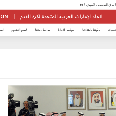
اتحاد الإمارات العربية المتحدة لكرة القدم
|
TION
تخبات
رؤيتنا واهدافنا
مجلس الادارة
تواصل معنا
قسم التعليم
استر
خب الشباب 2007
منتخب الناشئين 2008
منتخب الناشئين 2010
منتخب الناشئي