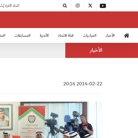
|
مودرن سبورت يُتوج بطلًا لدوري الدرجة الثالثة
|
اتحاد الكرة يُشارك في الكونغرس الآسيوي الـ 36
الأخبار
المباريات
قناة الاتحاد
الأندية
المسابقات
المن
منتخب الشباب 2005
منت
الأخبار
2014-02-22 20:16