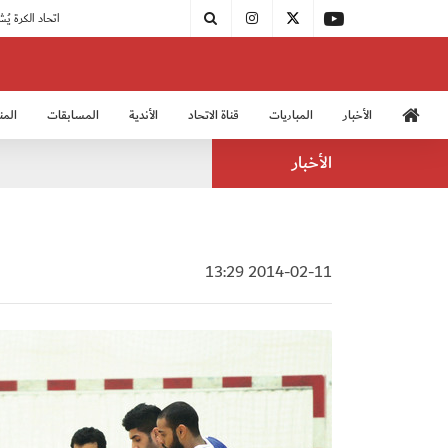
|
مودرن سبورت يُتوج بطلًا لدوري الدرجة الثالثة
|
اتحاد الكرة يُشارك في الكونغرس الآسيوي الـ 36
الأخبار
المباريات
قناة الاتحاد
الأندية
المسابقات
المن
منتخب الشباب 2005
منت
الأخبار
2014-02-11 13:29