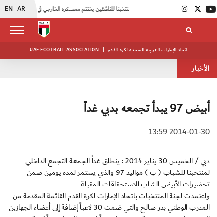
EN
AR
|
منتخبنا للناشئين يختتم معسكره الخارجي في صربيا
|
اتحاد الكرة يُنظم ورشة عمل للمراقبين المعتمدين
اتحاد الإمارات العربية المتحدة لكرة القدم
|
UAE FOOTBALL ASSOCIATION
الأخبار
أبيض 97 يبدأ تجمعه بدبي غداً
2014-01-30 13:59
دبي / الخميس 30 يناير 2014 : ينطلق غداً الجمعة التجمع الداخلي
لمنتخبنا للشباب ( ب ) مواليد 97 والذي يستمر لمدة يومين ضمن
تحضيرات الأبيض الشاب للاستحقاقات المقبلة .
واعتمدت لجنة المنتخبات باتحاد الإمارات لكرة القدم القائمة المقدمة من
المدرب الوطني بدر صالح والتي ضمت 30 لاعباً إضافة إلى أعضاء الجهازين