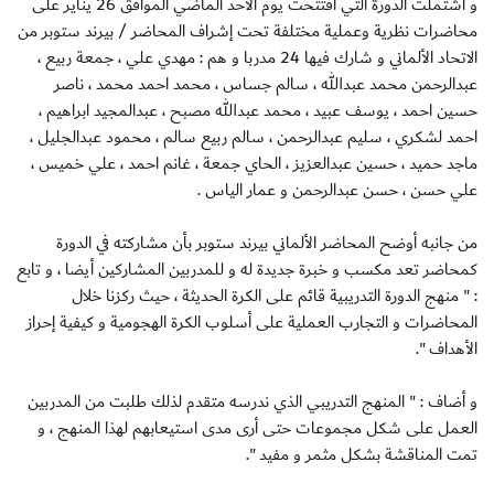
و اشتملت الدورة التي افتتحت يوم الأحد الماضي الموافق 26 يناير على
محاضرات نظرية وعملية مختلفة تحت إشراف المحاضر / بيرند ستوبر من
الاتحاد الألماني و شارك فيها 24 مدربا و هم : مهدي علي ، جمعة ربيع ،
عبدالرحمن محمد عبدالله ، سالم جساس ، محمد احمد محمد ، ناصر
حسين احمد ، يوسف عبيد ، محمد عبدالله مصبح ، عبدالمجيد ابراهيم ،
احمد لشكري ، سليم عبدالرحمن ، سالم ربيع سالم ، محمود عبدالجليل ،
ماجد حميد ، حسين عبدالعزيز ، الحاي جمعة ، غانم احمد ، علي خميس ،
علي حسن ، حسن عبدالرحمن و عمار الياس .
من جانبه أوضح المحاضر الألماني بيرند ستوبر بأن مشاركته في الدورة
كمحاضر تعد مكسب و خبرة جديدة له و للمدربين المشاركين أيضا ، و تابع
: " منهج الدورة التدريبية قائم على الكرة الحديثة ، حيث ركزنا خلال
المحاضرات و التجارب العملية على أسلوب الكرة الهجومية و كيفية إحراز
الأهداف ".
و أضاف : " المنهج التدريبي الذي ندرسه متقدم لذلك طلبت من المدربين
العمل على شكل مجموعات حتى أرى مدى استيعابهم لهذا المنهج ، و
تمت المناقشة بشكل مثمر و مفيد ".