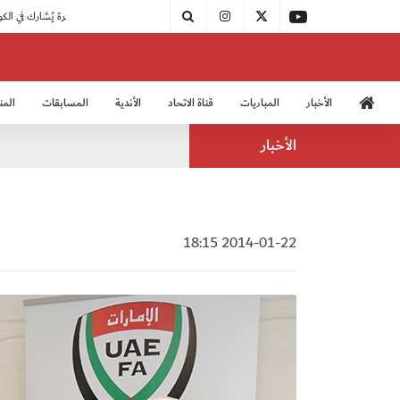
|
مودرن سبورت يُتوج بطلًا لدوري الدرجة الثالثة
|
اتحاد الكرة يُشارك في الكونغرس الآسيوي الـ 36
الأخبار
المباريات
قناة الاتحاد
الأندية
المسابقات
المن
منتخب الشباب 2005
منت
الأخبار
2014-01-22 18:15