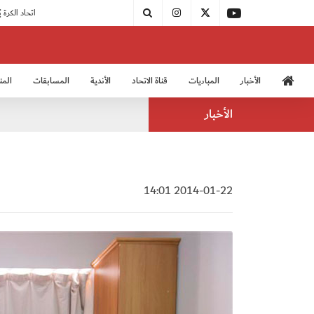
|
مودرن سبورت يُتوج بطلًا لدوري الدرجة الثالثة
|
اتحاد الكرة يُشارك في الكونغرس الآسيوي الـ 36
الأخبار
المباريات
قناة الاتحاد
الأندية
المسابقات
المن
منتخب الشباب 2005
منت
الأخبار
2014-01-22 14:01