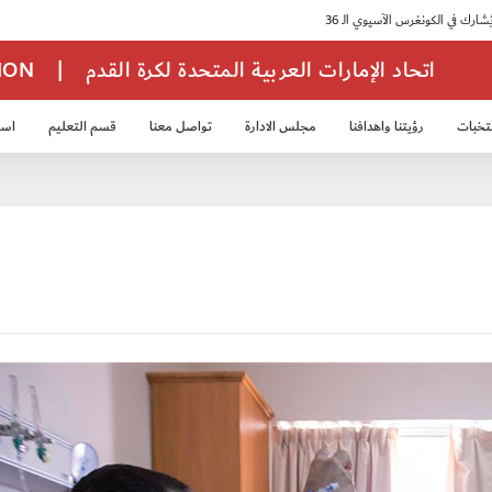
اتحاد الإمارات العربية المتحدة لكرة القدم
|
TION
تخبات
رؤيتنا واهدافنا
مجلس الادارة
تواصل معنا
قسم التعليم
استر
خب الشباب 2007
منتخب الناشئين 2008
منتخب الناشئين 2010
منتخب الناشئي