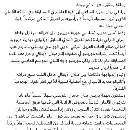
وملقة وحقق معها نتائج جيدة.
ويلتقي ريال مدريد الساعي إلى لقبه العاشر في المسابقة مع شالكه الألماني
الذي يشهد مستواه تأرجحاً كبيراً، ويعتبر الفريق الملكي مرشحاً بقوة
لتخطي منافسه.
وكما تمنى مدرب تشلسي جوزيه مورينيو، فإن فريقه سيقابل جلطة
سراي التركي بقيادة نجم الفريق اللندني السابق الإيفواري ديدييه دروجبا،
كما أن صانع ألعاب الفريق التركي الدولي الهولندي ويسلي سنايدر لعب
أيضاً تحت إشراف مورينيو في صفوف إنتر ميلان الإيطالي وأحرز معه لقب
المسابقة عام 2010، وكان مورينيو واجه الثنائي الموسم الماضي عندما
كان مدرباً لريال مدريد.
وتبدو المواجهة متكافئة بين ميلان الإيطالي حامل اللقب سبع مرات
وأتلتيكو مدريد الأسباني مع أفضلية نسبية للأخير نظراً لقوته الهجومية
الضاربة.
وستكون مهمة باريس سان جرمان الفرنسي سهلة نسبياً أمام باير
لفركوزن الألماني قياساً بالعروض الرائعة التي قدمها فريق العاصمة
الفرنسية بقيادة الثنائي السويدي زلاتان إبراهيموفيتش والأوروجواياني
إدينسون كافاني، في حين لم يصمد ليفركوزن أمام مانشستر يونايتد في دور
المجموعات وتلقت شباكه تسعة أهداف من الشياطين الحمر ذهاباً وإياباً.