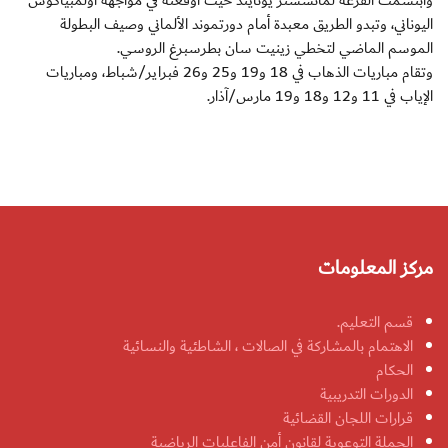
وابتسمت القرعة لمانشستر يونايتد حيث أوقعته في مواجهة أولمبياكوس
اليوناني، وتبدو الطريق معبدة أمام دورتموند الألماني وصيف البطولة
الموسم الماضي لتخطي زينيت سان بطرسبرغ الروسي.
وتقام مباريات الذهاب في 18 و19 و25 و26 فبراير/شباط، ومباريات
الإياب في 11 و12 و18 و19 مارس/آذار.
مركز المعلومات
قسم التعليم.
الاهتمام بالمشاركة في الصالات ، الشاطئية والنسائية
الحكام
الدورات التدريبية
قرارات اللجان القضائية
الحملة التوعوية لقانون أمن الفاعليات الرياضية