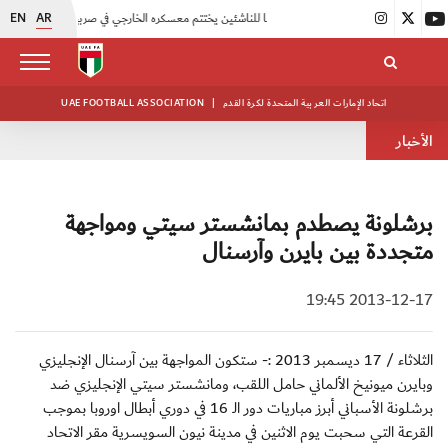
EN
AR
|
منتخبنا للناشئين يختتم معسكره الخارجي في صربيا
|
اتحاد الكرة يُنظم ورشة عمل للمراقبين المعتمدين
اتحاد الإمارات العربية المتحدة لكرة القدم
|
UAE FOOTBALL ASSOCIATION
الأخبار
برشلونة يصطدم بمانشستر سيتي ومواجهة
متجددة بين بايرن وآرسنال
2013-12-17 19:45
الثلاثاء / 17 ديسمبر 2013 :- ستكون المواجهة بين آرسنال الإنجليزي
وبايرن ميونيخ الألماني حامل اللقب، ومانشستر سيتي الإنجليزي ضد
برشلونة الأسباني أبرز مباريات دور الـ 16 في دوري أبطال اوروبا بموجب
القرعة التي سحبت يوم الاثنين في مدينة نيون السويسرية مقر الاتحاد