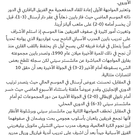
الأوروبي.
وتعتبر المواجهة الأولى إعادة للقاء المدفعجية مع الفريق البافاري في الدور
ذاته الموسم الماضي حيث فاز بايرن ذهاباً في عقر دار آرسنال (3-1)، قبل
أن يخسر أمامه (0-2) على ملعب أليانز أرينا.
وتغيرت أمور كثيرة في صفوف الفريقين هذا الموسم، إذ استلم الأشراف
على تدريب بايرن المدرب الأسباني الناجح بيب غوارديولا الذي يواجه تحدياً
كبيراً يتمثل في قيادة فريقه لكي يصبح أول نادٍ يحتفظ باللقب القاري منذ
أن نجح في ذلك للمرة الأخيرة ميلان عام 1990، وتصدر بايرن مجموعته
بفارق المواجهات المباشرة عن مانشستر سيتي لكن سجله تلطخ بعض
الشيء بسقوطه أمام الأخير (2-3) في الجولة الأخيرة بعد أن حقق 10
انتصارات متتالية.
في المقابل، تحسنت عروض آرسنال في الموسم الحالي حيث يتصدر ترتيب
الدوري الإنجليزي وقدم عروضاً ملفتة باستثناء الأسبوع الماضي حيث خسر
أمام نابولي الإيطالي (0-2) في الجولة الأخيرة من دور المجموعات ثم أمام
مانشستر سيتي (3-6) في الدوري المحلي.
في المقابل تخطف المواجهة الثانية بين مانشستر سيتي وبرشلونة الأنظار
لأنها تجمع فريقين يلعبان بأسلوب هجومي بحت ويضمان في صفوفهما
أبرز نجوم الكرة العالمية، ويعرف مدرب سيتي التشيلي مانويل بيليغريني
الفرق الأسبانية جيداً بعد أن اشرف على تدريب أندية فياريال وريال مدريد