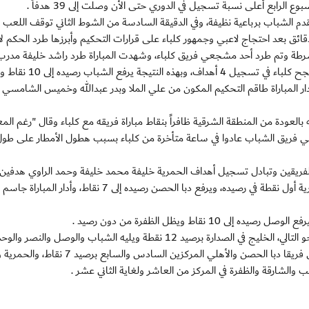
لرابع أعلى نسبة تسجيل في الدوري حتى الأن وصلت إلى 39 هدفاً .
تقدم الشباب برباعية نظيفة، وفي الدقيقة السادسة من الشوط الثاني توقف اللعب
ئق بعد احتجاج لاعبي وجمهور كلباء على قرارات التحكيم وأبرزها طرد الحكم ل
لشرطة وتم طرد أحد مشجعي فريق كلباء، وشهدت المباراة طرد راشد خليفة مدرب 
كلباء وأضاف فريق الشباب 4 أهداف في الشوط الثاني فيما نجح كلباء في تسجيل
دار المباراة طاقم التحكيم المكون من علي الملا وبدر عبدالله وخميس الشامسي
ودة من المنطقة الشرقية ظافراً بنقاط مباراة فريقه مع كلباء وقال "رغم المعا
 "لاعبي فريق الشباب عادوا في ساعة متأخرة من كلباء بسبب هطول الأمطار على طو
 3-3 في مباراة متكافئة من الفريقين وتبادل تسجيل أهداف الحمرية خليفة محمد خليفة وحمد الراوي ه
لدبا الحصن عبدالله سيف ووائل محمد خميس ليضع الحمرية أول نقطة في رصيده، ويرفع دبا الحصن رصيده إلى 7 نقاط، وأ
نقاط ويظل الظفرة من دون رصيد .
وبنهاية مباريات الأسبوع الرابع يصبح ترتيب الفرق على النحو التالي، الخليج في الصدارة برصيد 12 نقطة ويليه الشباب والوصل والنصر وا
برصيد 10 نقاط في المراكز من الثاني ولغاية الخامس، ويحتل فريقا دبا الحصن والأهلي المركزين السادس وا
ب والشارقة والظفرة في المركز من العاشر ولغاية الثاني عشر .