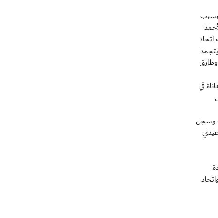
 بسبب
أحمد
اتحاد
 4 أهداف، وبهذه النتيجة يرفع الشباب رصيده إلى 10 نقاط ويتجمد
 وطارق
ناة في
ل
دفين وسجل
دار المباراة جاسم عيدي
لوحدة
لسابع برصيد 7 نقاط، والحمرية واتحاد