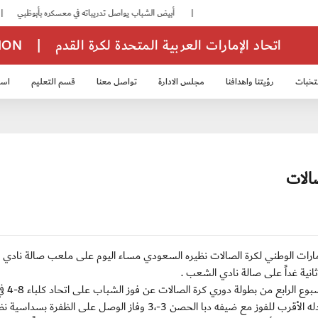
|
أبيض الشباب يواصل تدريباته في معسكره بأبوظبي
|
منتخبنا ل
اتحاد الإمارات العربية المتحدة لكرة القدم
|
TION
تخبات
رؤيتنا واهدافنا
مجلس الادارة
تواصل معنا
قسم التعليم
استر
خب الشباب 2007
منتخب الناشئين 2008
منتخب الناشئين 2010
منتخب الناشئي
الات
201 : يستضيف منتخب الإمارات الوطني لكرة الصالات نظيره السعودي مساء اليوم على ملعب صالة نادي 
ثانية غداً على صالة نادي الشعب .
من ناحية أخرى أسفرت نتائج مب
دبا الحصن 3-،3 وفاز الوصل على الظفرة بسداسية نظيفة .