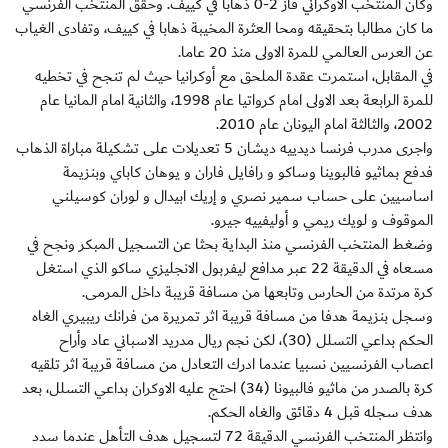
وكان المنتخب الاوكراني فاز 2-0 ذهابا في كييف. وحقق المنتخب الفرنسي
ما كان مطالبا بتحقيقه ومحا العثرة المخيبة ذهابا في كييف، وتفادى الغياب
عن العرس العالمي للمرة الاولى منذ 20 عاما.
في المقابل، استمرت عقدة الملحق مع أوكرانيا حيث لم تنجح في تخطيه
للمرة الرابعة بعد الاولى امام كرواتيا عام 1998، والثانية امام المانيا عام
2002، والثالثة امام اليونان عام 2010.
واجرى مدرب فرنسا ديدييه ديشان 5 تعديلات على تشكيلة مباراة الذهاب
فدفع بماثيو فالبوينا وساكو و رافايل فاران و يوهان كاباي وبنزيمة
اساسيين على حساب سمير نصري و إريك ابيدال و لوران كوسيلني
الموقوف و لويك ريمي و أوليفييه جيرو.
وضغط المنتخب الفرنسي منذ البداية بحثا عن التسجيل المبكر ونجح في
مسعاه في الدقيقة 22 عبر مدافع ليفربول الانجليزي ساكو الذي استغل
كرة مرتدة من الحارس وتابعها من مسافة قريبة داخل المرمى.
وسجل بنزيمة هدفا من مسافة قريبة اثر تمريرة من فرانك ريبيري الغاه
الحكم بداعي التسلل (30)، لكن نجم ريال مدريد الاسباني عاد وأراح
اعصاب الفرنسيين نسبيا عندما ادرك التعادل من مسافة قريبة اثر تلقيه
كرة بالصدر من ماثيو فالبيونا (34) احتج عليه الاوكران بداعي التسلل، بعد
هدف سجله قبل 4 دقائق والغاه الحكم.
وانتظر المنتخب الفرنسي الدقيقة 72 لتسجيل هدف التأهل عندما سدد