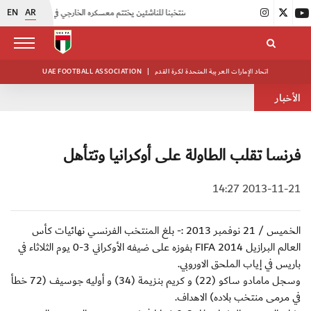
EN
AR
|
منتخبنا للناشئين يختتم معسكره الخارجي في صربيا
|
اتحاد الكرة يُنظم ورشة عمل للمراقبين المعتمدين
اتحاد الإمارات العربية المتحدة لكرة القدم
|
UAE FOOTBALL ASSOCIATION
الأخبار
فرنسا تقلب الطاولة على أوكرانيا وتتأهل
2013-11-21 14:27
الخميس / 21 نوفمبر 2013 :- بلغ المنتخب الفرنسي نهائيات كأس
العالم البرازيل 2014 FIFA بفوزه على ضيفه الأوكراني 3-0 يوم الثلاثاء في
باريس في إياب الملحق الاوروبي.
وسجل مامادو ساكو (22) و كريم بنزيمة (34) و أوليه جوسيف (72 خطأ
في مرمى منتخب بلاده) الاهداف.