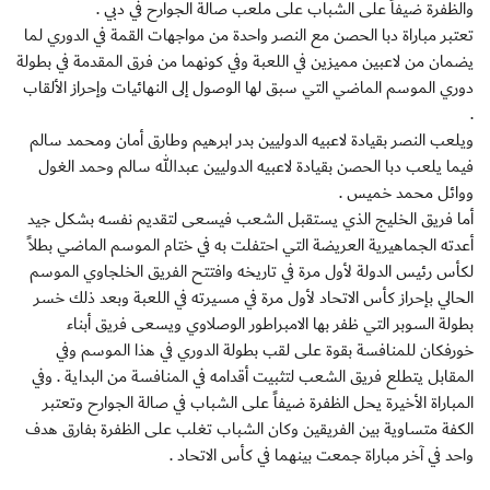
والظفرة ضيفاً على الشباب على ملعب صالة الجوارح في دبي .
تعتبر مباراة دبا الحصن مع النصر واحدة من مواجهات القمة في الدوري لما
يضمان من لاعبين مميزين في اللعبة وفي كونهما من فرق المقدمة في بطولة
دوري الموسم الماضي التي سبق لها الوصول إلى النهائيات وإحراز الألقاب
.
ويلعب النصر بقيادة لاعبيه الدوليين بدر ابرهيم وطارق أمان ومحمد سالم
فيما يلعب دبا الحصن بقيادة لاعبيه الدوليين عبدالله سالم وحمد الغول
ووائل محمد خميس .
أما فريق الخليج الذي يستقبل الشعب فيسعى لتقديم نفسه بشكل جيد
أعدته الجماهيرية العريضة التي احتفلت به في ختام الموسم الماضي بطلاً
لكأس رئيس الدولة لأول مرة في تاريخه وافتتح الفريق الخلجاوي الموسم
الحالي بإحراز كأس الاتحاد لأول مرة في مسيرته في اللعبة وبعد ذلك خسر
بطولة السوبر التي ظفر بها الامبراطور الوصلاوي ويسعى فريق أبناء
خورفكان للمنافسة بقوة على لقب بطولة الدوري في هذا الموسم وفي
المقابل يتطلع فريق الشعب لتثبيت أقدامه في المنافسة من البداية . وفي
المباراة الأخيرة يحل الظفرة ضيفاً على الشباب في صالة الجوارح وتعتبر
الكفة متساوية بين الفريقين وكان الشباب تغلب على الظفرة بفارق هدف
واحد في آخر مباراة جمعت بينهما في كأس الاتحاد .