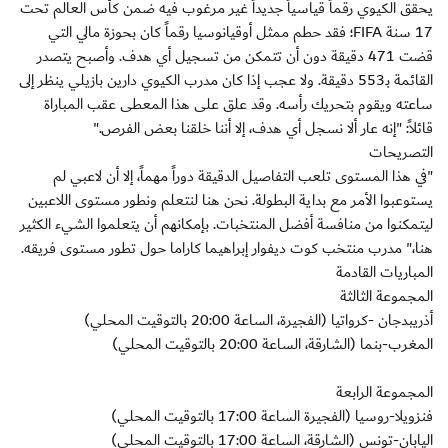
يحقق الكيوي رقماً قياسياً جديداً غير مرغوب فيه ضمن كأس العالم تحت
17 سنة FIFA؛ فقد حطم ممثل أوقيانوسيا رقماً كان بحوزة مالي التي
قضت 471 دقيقة دون أن تتمكن من تسجيل أي هدف. وأصبح يتصدر
القائمة بـ553 دقيقة. ولا عجب إذا كان مدرب الكيوي دارين بازيلي ينظر إلى
ساعته ويقوم بتحريك رأسه. وقد علق على هذا المعطى عقب المباراة
قائلاً: "إنه عار ألا نسجل أي هدف، إلا أننا خلقنا بعض الفرص."
التصريحات
"في هذا المستوى تلعب التفاصيل الدقيقة دوراً مهماً، إلا أن لاعبي لم
يستوعبوا الأمر مع بداية البطولة. نحن هنا لنتعلم ونطور مستوى اللاعبين
ليتمكنوا من منافسة أفضل المنتخبات. بإمكانهم أن يتعلموا الشيء الكثير
هنا،" مدرب منتخب كوت ديفوار إبراهيما كاراما حول تطور مستوى فريقه.
المباريات القادمة
المجموعة الثالثة
أذريبدجان -كرواتيا (الفجيرة، الساعة 20:00 بالتوقيت المحلي)
المغرب-بنما (الشارقة، الساعة 20:00 بالتوقيت المحلي)
المجموعة الرابعة
فنزويلا-روسيا (الفجيرة الساعة 17:00 بالتوقيت المحلي)
اليابان-تونس (الشارقة، الساعة 17:00 بالتوقيت المحلي)