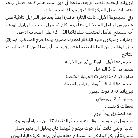
نيوزيلندا ليحصد نقطته الرابعة، مقعداً في دور الستة عشر كأحد أفضل أربعة
منتخبات تحتل المركز الثالث في مرحلة المجموعات.
وفي المجموعة الأولى، كانت الإثارة حاضرة أيضاً بعد فوز البرازيل بثلاثية على
هندوراس ليتأهل المنتخبان معاً بينما كان تسجيل منتخب البرازيل لهدف
آخر سيمنح التأهل لمنتخب سلوفاكيا الذي فاز على أصحاب الأرض
الإمارات وسيكون عليه الإنتظار لمعرفة مصيره بينما خرج المنتخب الإماراتي
خالي الوفاض من البطولة بعدما فشل في حصد أي نقطة من ثلاث مباريات.
النتائج
المجموعة الأولى - أبوظبي/راس الخيمة
هندوراس 0-3 البرازيل
سلوفاكيا 2-0 الإمارات العربية المتحدة
المجموعة الثانية - أبوظبي/راس الخيمة
نيوزيلندا 0-3 كوت ديفوار
إيطاليا 1-2 أوروجواي
لحظات لا تنسى
الغد المشرق يبدأ اليوم
مر جويل بريجونيس بوقت عصيب في الدقيقة 17 من مباراة أوروجواي
الثانية والتي كانت أمام كوت ديفوار؛ فبينما كان يحاول أن يغير مسار
تسديدة أبو بكر كيتا، كل ما استطاع فعله هو أن يرفع الكرة عالياً، لتهوي