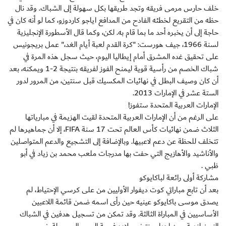
خلف حارس مرمى فريقه وتجد طريقها بكل سهولة إلى الشباك. وقد نال
حظه من التقريع لخطئه الفادح من المدافع اياجو كاردوزو، كما لو أنه كان في
حاجة إلى أن يخبره أحد ما بما قام به. لكن، وكما قال الأسطورة الإنجليزية
لسنة 1966، جيف هورست: "كرة القدم لعبة أيام الغد،" عمل بريجونيس
على تحقيق غده المشرق أمام إيطاليا اليوم، حيث سجل هذه المرة في
شباك الخصم من رأسية قوية ليمنح الفوز لفريقه بنتيجة 2-1 ويمكنه، بعد
أن كان وصيف البطل في نهائيات المكسيك قبل سنتين، من المرور لدور
الستة عشر في الإمارات 2013.
الإمارات العربية المتحدة ستفوز!
على الرغم من أن الإمارات العربية المتحدة لقيت الهزيمة في مبارياتها
الثلاث ضمن نهائيات كأس العالم تحت 17 سنة FIFA، إلا أن جماهيرها لم
تتخلف للحظة عن دعم لاعبيها. وبالإضافة إلى التشجيع والدعم المتواصلين
والأناشيد والأهازيج التي حفت بها مدرجات ملعب محمد بن زياد في أبو
ظبي .
مشاركة أولى رائعة لباكايوكو
بعد أن تابع مباراتي كوت ديفوار الأوليين من على كرسي الإحتياط، لم
يصدق موسى باكايوكو عينيه حين رأى اسمه ضمن قائمة اللاعبين
الأساسيين في المباراة الثالثة. وقد تمكن من تسجيل هدفين في الشباك