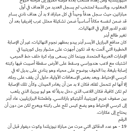
النيوزيلندية ومن إهداء منتخب بلاده فرصة المرور إلى مرحلة خروج
المغلوب. وبالنسبة لمنتخب لم يسجل العديد من الأهداف في أول
مباراتين، حيث سجل هدفاً وحيداً في كل مباراة، لا بد أن هداف نادي بسام
قد ضمن لنفسه مكاناً أساسياً ضمن تشكيلة ممثل غرب إفريقيا بعد أن
تقدم للدور التالي في النهائيات.
تغير طالع أبنر
كان مدافع البرازيل الأيسر أبنر يبدو بمظهر نجوم النهائيات، غير أن الإصابة
الخطيرة التي ألمت به قد تكون أجهزت على مشوار رجل كوريتيبا في
الإمارات العربية المتحدة. وبينما كان يسعى وراء كرة خلف خط المرمى،
اشتبك مع لاعب هندوراسي وسقط على الأرض سقطة أصيبت فيها ركبته
إصابة بليغة. بدا الخوف بوضوح على محياه وهو ينادي على بديل له في
كرسي الإحتياط. وبعد بعض الإسعافات الأولية، حاول أن يقف على رجله،
إلا أنها لم تتحمل ثقله، فكان لا بد من أن يغادر الميدان. وكأن تلك الإصابة
لم تكن كافية، فكان اللاعب الذي دخل بديلاً له هو ليو بيريرا، الذي يلعب
بين صفوف غريم كوريتيبا، أتليتيكو بارانانسي. ولطمئنة البرازيليين، عاد أبنر
إلى كرسي الإحتياط وهو يضع كيس ثلج على ركبته ويعرج لكن من دون أن
يحتاج إلى عكازات.
الرقم
19 - هو عدد الدقائق التي مرت من مباراة نيوزيلندا وكوت ديفوار قبل أن