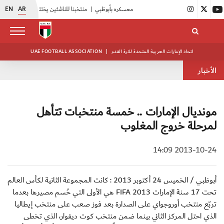
EN
AR
|
أبيض الشباب يواصل تدريباته في معسكره بأبوظبي
|
منتخبنا للناشئين يختتم معسكره الخارجي في صربيا
اتحاد الإمارات العربية المتحدة لكرة القدم
|
UAE FOOTBALL ASSOCIATION
الأخبار
مونديال الإمارات .. خمسة منتخبات تتأهل
لمرحلة خروج المغلوب
2013-10-24 14:09
أبوظبي / الخميس 24 أكتوبر 2013 : كانت المجموعة الثانية لكأس العالم
تحت 17 سنة الإمارات 2013 FIFA هي الأولى التي حُسم مصيرها بعدما
تربّع منتخب أوروجواي على الصدارة بعد فوز صعب على منتخب إيطاليا
الذي احتل المركز الثاني بينما ضمن منتخب كوت ديفوار، الذي تخطى