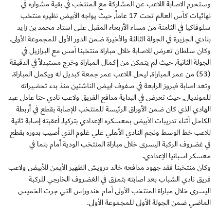
وستحرم الاصابة اللاعب عن المشاركة مع المنتخب في بقية مشواره في
نهائيات كأس العالم تحت 17 عاماً, حيث يواجه الأبيض نظيره منتخب
سلوفاكيا في الثامنة من مساء الأربعاء المقبل على استاد محمد بن زايد
بنادي الجزيرة في الجولة الثالثة والأخيرة ضمن الدور الأول للمجموعة الأولى.
وكان سلطان تعرض للاصابة خلال مباراة منتخبنا أمس مع البرازيل في
الجولة الثانية, حيث لم يتمكن من إكمال المباراة وخرج مستبدلاً في الدقيقة
(53) من عمر المباراة, ليحل اللاعب عمر جمعة كبديل له ويكمل المباراة.
وتعد اصابة فيروز الرابعة في صفوف ابيض الناشئين منذ بدء تحضيراته
للمونديال, حيث تعرض في البداية مدافع الفريق ولاعب نادي حتا عادل عبد
الهادي الذي كان ضمن الأوراق الرئيسة للمنتخب للإصابة بقطع في أربطة
الكاحل أثناء تدريبات الأبيض بمعسكره الإعدادي بتركيا, أعقبته إصابة ثانية
للاعب خط الوسط ونجم النادي الأهلي علي غلوم الذي أصيب بدوره بقطع
في غضروف الركبة اليسرى خلال مباراة المنتخب الودية أمام بنما في
معسكر اسبانيا الإعدادي.
وكان منتخبنا فقد جهود مدافعه خالد درويش الظهير الأيمن للأبيض ولاعب
فريق نادي الشباب بعد اصابته بتمزق في الغضروف الخارجي للركبة
اليسرى خلال مباراة المنتخب الأولى أمام هندوراس التي جرت الخميس
الماضي ضمن الجولة الأولى للمجموعة الأولى.