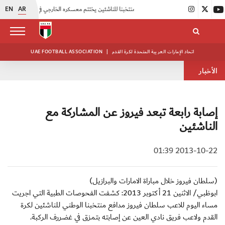
EN
AR
|
منتخبنا للناشئين يختتم معسكره الخارجي في صربيا
|
اتحاد الكرة يُنظم ورشة عمل للمراقبين المعتمدين
اتحاد الإمارات العربية المتحدة لكرة القدم
|
UAE FOOTBALL ASSOCIATION
الأخبار
إصابة رابعة تبعد فيروز عن المشاركة مع
الناشئين
2013-10-22 01:39
(سلطان فيروز خلال مباراة الامارات والبرازيل)
ابوظبي/ الاثنين 21 أكتوبر 2013: كشفت الفحوصات الطبية التي اجريت
مساء اليوم للاعب سلطان فيروز مدافع منتخبنا الوطني للناشئين لكرة
القدم ولاعب فريق نادي العين عن إصابته بتمزق في غضررف الركبة.