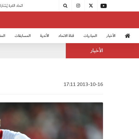
|
مودرن سبورت يُتوج بطلًا لدوري الدرجة الثالثة
|
اتحاد الكرة يُشارك في الكونغرس الآسيوي الـ 36
الأخبار
المباريات
قناة الاتحاد
الأندية
المسابقات
المن
منتخب الشباب 2005
منت
الأخبار
2013-10-16 17:11