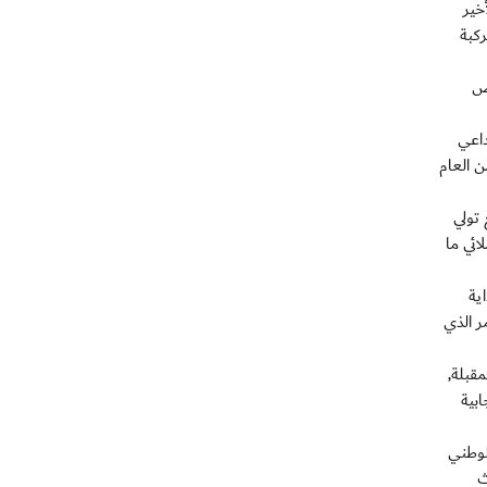
خير
كبة
يض
داعي
ن العام
 تولي
ائي ما
ية
ر الذي
قبلة,
بية
لوطني
ث