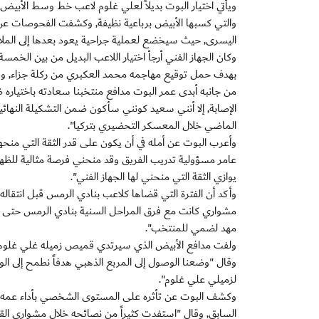
ويأتي اختيار البوت بديلاً لعلي غلوم لاعب خط وسط الأبيض 
والتي كسبها الأبيض برباعية نظيفة, وكشفت الفحوصات عن 
اليسرى, حيث سيخضع لعملية جراحية يعود بعدها إلى الملاعب
وكان الجهاز الفني أرجأ اختيار اللاعب البديل من بين الخمسة
بهدف حمل توقيع مهاجمه محمد العكبري من ركلة جزاء, وذلك ف
من جانبه أبدى عمر البوت مدافع منتخبنا سعادته باختياره ض
الإصابة, إلا أنني سعيد كونني سأكون ضمن التشكيلة النهائ
الماضي خلال المعسكر التحضيري بتركيا".
وأعرب البوت عن أمله في أن يكون على قدر الثقة التي منحها
عامر مسؤولية تدريب الفريق وقد منحني فرصة مثالية للظهو
يوازي الثقة التي منحني لها الجهاز الفني".
وأكد أن الفترة التي قضاها كلاعب بنادي الرمس قبل انتقا
مشواري كانت مع فرق المراحل السنية بنادي الرمس حتى وص
مهد لضمي للمنتخب".
ولفت مدافع الأبيض الذي سيرتدي قميص زميله غلي غلوم في 
وقال "وضعنا الوصول إلى المربع الذهبي هدفاً نطمح إلى الو
لزميلي علي غلوم".
وكشف البوت عن تأثره على المستوى الشخصي بأداء عمه جم
السابق, وقال "استفدت كثيراً من نصائحه خلال مشواري القصي