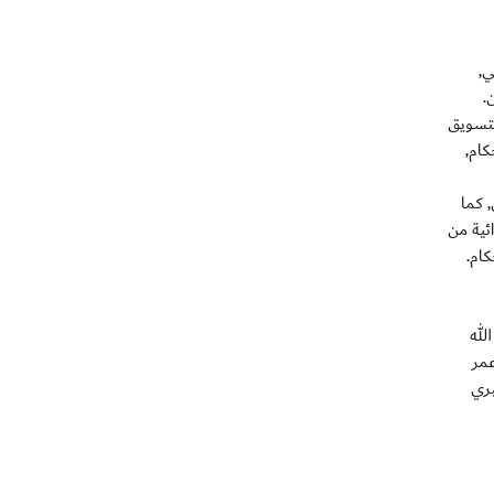
ي,
.
لتسويق
كام,
, كما
ئية من
كام.
لله
عمر
بري