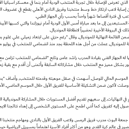
الذي تعرض للإصابة خلال تجربة المنتخب الودية أمام بنما في معسكر اسبانيا الأ
إصابة لاعب ارتكاز خط وسط منتخبنا وفريق النادي الأهلي بقطع في غضروف الر
 في فترة أقصاها شهراً واحداً بحسب رأي الجهاز الطبي.
 المستبعدين إلى ما بعد مباراة أمس الأول الودية أمام نيوزلندا والتي كسبها الأب
ي البروفة الأخيرة تحضيراً لانطلاقة المونديال.
من القائمة النهائية للمونديال, وقال "رغم حزني على ابتعاد زميلي علي غلوم ب
ية للمونديال, عملت من أجل هذه اللحظة بجد منذ انضمامي للمنتخب في يوليو م
 له الجهاز الفني بقيادة المدرب راشد عامر, وتابع "انضمامي للمنتخب تزامن مع
ر بشكل مميز مع المنتخب خلال مشاركاته السابقة وأتمنى أن أقدم مع بقية زمل
له الموسم الحالي للوصل, أسهمت في صقل موهبته وقدمته للمنتخب, وأضاف "بدا
لت لأكون ضمن التشكيلة الأساسية للفريق الأول خلال الموسم الماضي, الأم
النهائيات, إلى سعيهم تقديم أفضل المستويات خلال المشاركة المونديالية الم
صول إليه كفريق, كما أنني اطمح على المستوى الشخصي إلى إهداء نتائجنا الايجا
عة البوت مدرب فريق الرمس ولاعب الفريق الأول بالنادي ومهاجم منتخبنا ا
ر في عالم كرة القدم, وهو من أكثر أفراد الأسرة اهتماماً بمسيرتي الرياضية حي