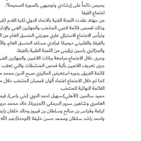
يحرص دائماً على إرشادي وتوجيهي بالصورة الصحيحة".
اجتماع الفيفا
من جهته, عقدت اللجنة الفنية بالاتحاد الدولي لكرة القدم (فيف
وذلك لفحص قائمة لاعبي المنتخب والجهازين الفني والإداري 
وترأس الاجتماع الاسترالي غاري موريتي المنسق العام من ا
بالفيفا, والفلبيني دوميكا غراندي مساعد المنسق العام, وال
والجزائري ياسين زرقيني من اللجنة الطبية بالفيفا.
وجرى خلال الاجتماع مراجعة بيانات اللاعبين والجهازين الفني
جرى تعريف اللاعبين بآلية فحص المنشطات والتي تعقب كل م
قائمة الفريق, بدوره استعرض الماليزي صبح الدين محمد من إد
كما تم خلال الاجتماع اعتماد ألوان قمصان المنتخب خلال مباريا
القائمة النهائية للمنتخب
حميد سالمين (الأهلي),سهيل احمد النوبي (بني ياس), ف
العامري وشاهين سرور الدرمكي (الجزيرة), خالد محمد درويش
كرامة وفراس بن صالح وسلطان بن فيروز وخالد خلفان زايد
واحمد راشد سلطان ومحمد حسن خليفة (الوحدة),عبد الله