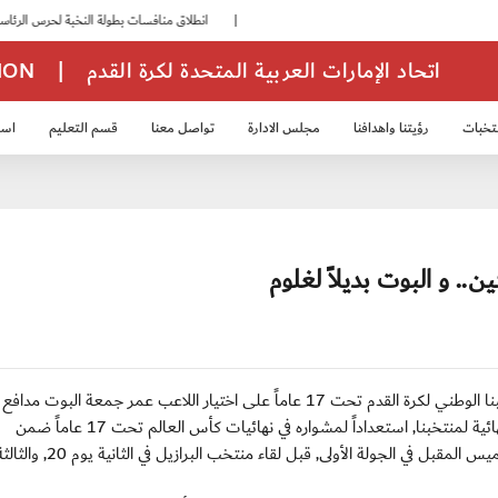
|
انطلاق منافسات بطولة النخبة لحرس الرئاسة
اتحاد الإمارات العربية المتحدة لكرة القدم
|
TION
تخبات
رؤيتنا واهدافنا
مجلس الادارة
تواصل معنا
قسم التعليم
استر
خب الشباب 2007
منتخب الناشئين 2008
منتخب الناشئين 2010
منتخب الناشئي
. و البوت بديلاً لغلوم
ابوظبي/ الأحد 13 أكتوبر 2013: استقر الجهاز الفني لمنتخبنا الوطني لكرة القدم تحت 17 عاماً على اختيار اللاعب عمر جمعة الب
نادي الوصل ليكون بديلاً لعلي غلوم المصاب في القائمة النهائية لمنتخبنا, استعداداً لمشواره في نهائيات كأس العالم تحت 17 عاماً ضمن
المجموعة الأولى والذي يستهله بلقاء منتخب هندوراس الخميس المقبل في الجولة الأولى, قبل ل