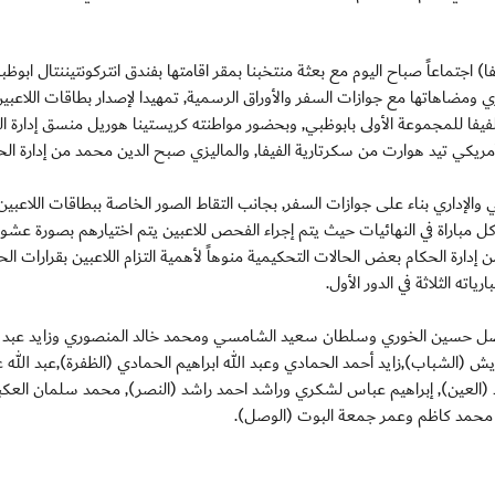
ا) اجتماعاً صباح اليوم مع بعثة منتخبنا بمقر اقامتها بفندق انتركونتيننتال ابوظب
ومضاهاتها مع جوازات السفر والأوراق الرسمية, تمهيدا لإصدار بطاقات اللاعبين
لفيفا للمجموعة الأولى بابوظبي, وبحضور مواطنته كريستينا هوريل منسق إدارة ا
أمريكي تيد هوارت من سكرتارية الفيفا, والماليزي صبح الدين محمد من إدارة الح
 والإداري بناء على جوازات السفر, بجانب التقاط الصور الخاصة ببطاقات اللاعبين
باراة في النهائيات حيث يتم إجراء الفحص للاعبين يتم اختيارهم بصورة عشوا
ارة الحكام بعض الحالات التحكيمية منوهاً لأهمية التزام اللاعبين بقرارات الح
ته الثلاثة في الدور الأول.
يصل حسين الخوري وسلطان سعيد الشامسي ومحمد خالد المنصوري وزايد عبد ا
 (الشباب),زايد أحمد الحمادي وعبد الله ابراهيم الحمادي (الظفرة),عبد الله 
 (العين), إبراهيم عباس لشكري وراشد احمد راشد (النصر), محمد سلمان العك
 محمد كاظم وعمر جمعة البوت (الوصل).