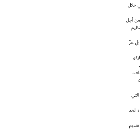
تخب المكسيكي خلال
 من أجل
نظيم
ي هزّ
ركو
ت
التي
 الغد
تقديم