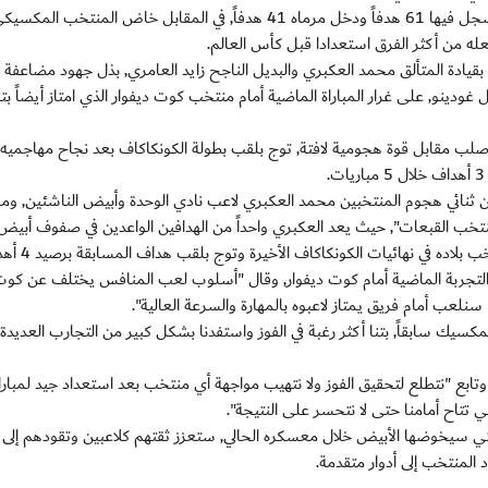
وحتى الآن, فاز في 15 وتعادل في 6 وخسر في 8 مباريات، وسجل فيها 61 هدفاً ودخل مرماه 41 هدفاً, في المقابل خاض المن
 بقيادة المتألق محمد العكبري والبديل الناجح زايد العامري, بذل جهود مضاعفة
ينو, على غرار المباراة الماضية أمام منتخب كوت ديفوار الذي امتاز أيضاً بت
صلب مقابل قوة هجومية لافتة, توج بلقب بطولة الكونكاكاف بعد نجاح مهاجميه ف
 بين ثنائي هجوم المنتخبين محمد العكبري لاعب نادي الوحدة وأبيض الناشئين, وما
ب القبعات", حيث يعد العكبري واحداً من الهدافين الواعدين في صفوف أبيض
اده في نهائيات الكونكاكاف الأخيرة وتوج بلقب هداف المسابقة برصيد 4 أهداف.
ن التجربة الماضية أمام كوت ديفوار, وقال "أسلوب لعب المنافس يختلف عن كو
ا سنلعب أمام فريق يمتاز لاعبوه بالمهارة والسرعة العالية".
لمكسيك سابقاً, بتنا أكثر رغبة في الفوز واستفدنا بشكل كبير من التجارب العديدة 
وتابع "نتطلع لتحقيق الفوز ولا نتهيب مواجهة أي منتخب بعد استعداد جيد لمباراة
 تتاح أمامنا حتى لا نتحسر على النتيجة".
التي سيخوضها الأبيض خلال معسكره الحالي, ستعزز ثقتهم كلاعبين وتقودهم إلى 
د المنتخب إلى أدوار متقدمة.