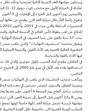
تعادله ف
والأرجنتين يوم أكتوبر, قبل العودة إلى الإمارات في 9 أكتوبر.
وتفوح رائحة الثأر خلال مباراة الغد التي يطمح من خلالها
الت
للدفاع عن لقب بطولة كأس العالم في النسخة الحالية, والمت
تحت 17 سنة بالفوز على بنما المضيف في المباراة النهائية (2-1).
ويعول منتخبنا "مستضيف النهائيات" والذي يلعب ضمن المجم
المعنوية العالية للاعبيه بعد الأداء القوي والنتيجة الايجابية
فيها الأداء بالقوة والشراسة.
في المقابل, يطمح أبناء المدرب راؤول جوتيريز والذي قاد من
استضافتها بلاده بعد 
الماضي.
ويتأهب منتخب المكسيك الذي يلعب في النهائيات ضمن المج
نيجيريا, العراق, والسويد, لخوض تجربتين في معسكره الحالي بم
منتخب ساحل العاج يوم الجمعة 
يومي 8 و12 أكتوبر, قبل التحول إلى مدينة العين التي تستضيف مباريات المجموعة السادسة.