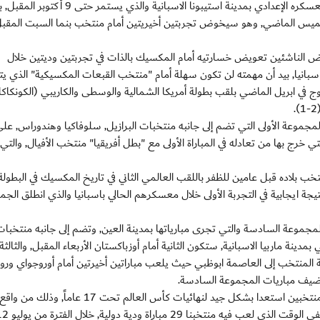
وستكون مواجهة الغد التجربة الثانية لمنتخبنا وذلك خلال معسكره الإعدادي بمدينة استيبونا الاسبانية والذي يستمر حتى 
ي المباراة الأولى مع منتخب كوت ديفوار (1- 1) الخميس الماضي, وهو سيخوض تجربتين أخيريتين أمام منتخب بنما السبت المقب
 أبيض الناشئين تعويض خسارتيه أمام المكسيك بالذات في تجربتين وديتين خلال
حضيرات السابقة والتي جرت في 2011, وأكتوبر 2012 باسبانيا, بيد أن مهمته لن تكون سهلة أمام "منتخب القبعات المكسيكية" الذ
وج في ابريل الماضي بلقب بطولة أمريكا الشمالية والوسطى والكاريبي (الكونكاك
وعة الأولى التي تضم إلى جانبه منتخبات البرازيل, سلوفاكيا وهندوراس, على
 التي خرج بها من تعادله في المباراة الأولى مع "بطل أفريقيا" منتخب الأفيال, والت
تخب بلاده قبل عامين للظفر باللقب العالمي الثاني في تاريخ المكسيك في البطولة
الأول في بيرو عام 2005, إلى الخروج بنتيجة ايجابية في التجربة الأولى خلال معسكرهم الحالي باسبانيا والذي انطلق الج
موعة السادسة والتي تجرى مبارياتها بمدينة العين, وتضم إلى جانبه منتخبات
دينة ماربيا الاسبانية, ستكون الثانية أمام أوزباكستان الأربعاء المقبل, والثالثة
4 أكتوبر, تطير بعدها بعثة المنتخب إلى العاصمة ابوظبي حيث يلعب مباراتين أخيرتين أمام أوروجواي ور
مواجهة شرسة تحمل مباراة الغد, نكهة خاصة كونها تجمع منتخبين استعدا بشكل جيد لنهائيات كأس العالم تحت 17 عاماً, وذلك من واقع
التجارب الودية الغزيرة التي خاضوها خلال الفترة