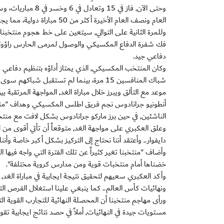
العام ونصف العام الأخيرة أكثر من 50 مباراة دولية، مما يجعله من أكثر الفرق استعدادا قبل كأس العالم.
وللمرة الثانية على التوالي, سيتعين على خط هجوم منتخبنا
فك شفرة الدفاع المكسيكي والوصول لمرمى الحارس راؤول غود
دفاعي جيد.
وكان المنتخب المكسيكي, الذي يمتاز أداؤه بتنظيم دفاعي 
شباك المنافسين 15 مرة، بينما لم تستقبل شباكهم سوى 3 أهداف خلال 5 مباريات.
موعد مع التألق ويبرز خلال مباراة الغد, المواجهة المرتقبة
أنطونيو جرانادوس نجم فريق اطلس المكسيكي وهداف "منتخ
الناشئين, في حين برز ماركو جرانادوس بشكل لافت مع منتخب بل
وعلق العكبري على مواجهة الغد, متوقعاً أن تأتي أقوى م
دايفوار.. وأعتقد أننا نحتاج إلى التركيز بشكل أكبر خاصة وأنن
وأضاف "منتخبنا تغير كثيراً عن تلك الفترة التي واجه فيها ا
خضناها أمام منتخبات قوية ومن مدارس كروية مختلفة".
وأكد العكبري سعيهم لتحقيق نتيجة ايجابية في مباراة الغد, 
ونهائيات كأس العالم.. كما ينبغي علينا استغلال الفرص التي
ورأى مهاجم منتخبنا أن المحصلة النهائية للتجارب القوية 
مستويات جيدة في النهائيات, أملاً في حصد نتائج ايجابية تقو