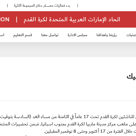
|
بدء فعاليات معسكر حكام المجموعة الثانية
|
انطلاق منافسات بطولة النخبة لحرس الرئاسة
اتحاد الإمارات العربية المتحدة لكرة القدم
|
TION
تخبات
رؤيتنا واهدافنا
مجلس الادارة
تواصل معنا
قسم التعليم
استر
خب الشباب 2007
منتخب الناشئين 2008
منتخب الناشئين 2010
منتخب الناشئي
يك
إستيبونا/ الأحد 29 سبتمبر 2013: يخوض منتخبنا الوطني للناشئين لكرة القدم تحت 17 عاماً في الثامنة من مساء الغد (السادسة بتوقيت
ك على ملعب مركز مدينة ماربيا لكرة القدم بجنوب اسبانيا, ضمن تحضيرات المنتخ