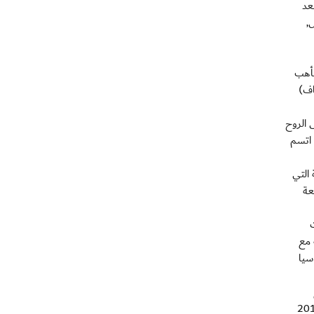
9 أكتوبر المقبل, بعد
ل,
ي يتأهب
اف)
 الروح
ي اتسم
 التي
معة
 مع
وسيا
 الماضية, ففي الوقت الذي لعب فيه منتخبنا 29 مباراة ودية دولية, خلال الفترة من يوليو 2012