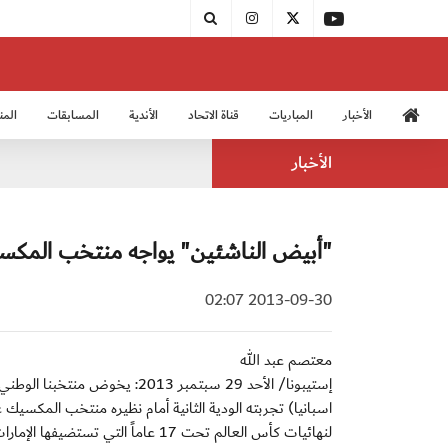
الأخبار
المباريات
قناة الاتحاد
الأندية
المسابقات
المن
منتخب الشباب 2005
منت
الأخبار
"أبيض الناشئين" يواجه منتخب المكس
2013-09-30 02:07
معتصم عبد الله
اسبانيا) تجربته الودية الثانية أمام نظيره منتخب المكسي
لنهائيات كأس العالم تحت 17 عاماً التي تستضيفها الإمارات خلال الفترة من 17 أكتوبر وحتى 8 نوفمبر المقبلين.