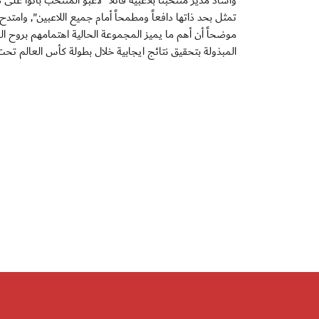
وأشاد مدير منتخبنا بلاعبيه قائلا "لاعبو المنتخب باتوا على
تمثل بحد ذاتها دافعاً ومطمحاً أمام جميع اللاعبين", وامتدح
موضحاً أن أهم ما يميز المجموعة الحالية اهتمامهم بروح ا
المبذولة بتحقيق نتائج ايجابية خلال بطولة كأس العالم تحت 17 عاماً