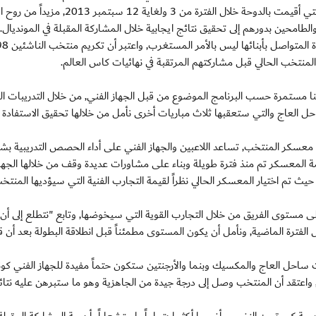
البطولة العاشرة للمنتخبات الخليجية للناشئين مواليد 98 التي أقيمت بالدوحة خلال الفترة من 3 ولغاية 12
منتخب الحالي قبل مشاركتهم المرتقبة في نهائيات كاس العالم.
 مستمرة حسب البرنامج الموضوع من قبل الجهاز الفني, من خلال التدريبات ال
احل العاج والتي ستعقبها ثلاث مباريات أخرى نأمل من خلالها تحقيق الاستفادة
مة معسكر المنتخب, تساعد اللاعبين والجهاز الفني على أداء الحصص التدريبية بش
ة المعسكر تم منذ فترة طويلة وبناء على مشاورات عديدة وقف من خلالها الجها
حيث تم اختيار المعسكر الحالي نظراً لقيمة التجارب الفنية التي سيؤديها المنتخ
ى مستوى الفريق من خلال التجارب القوية التي سيخوضها, وتابع "نتطلع إلى أن
ل الفترة الماضية, ونأمل أن يكون المستوى مطمئناً قبل انطلاقة البطولة بعد أن
 ساحل العاج والمكسيك وبنما والأرجنتين ستكون حتماً مفيدة للجهاز الفني كون
 واعتقد أن المنتخب وصل إلى درجة جيدة من الجاهزية وهو ما ستبرهن عليه نتائ