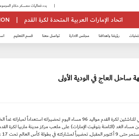
|
بدء فعاليات معسكر حكام المجموعة الثانية
اتحاد الإمارات العربية المتحدة لكرة القدم
|
TION
تخبات
رؤيتنا واهدافنا
مجلس الادارة
تواصل معنا
قسم التعليم
استر
خب الشباب 2007
منتخب الناشئين 2008
منتخب الناشئين 2010
منتخب الناشئي
 ساحل العاج في الودية الأولى
إستيبونا/ الأربعاء 25 سبتمبر 2013: يختتم منتخبنا الوطني للناشئين لكرة القدم مواليد 96 مساء اليوم تحضيراته استعداداً لمبار
مساء الغد (الثامنة بتوقيت الإمارات) على ملعب مركز مدينة ماربيا لكرة القد
اسبانيا حيث يقيم منتخبنا معسكره ال