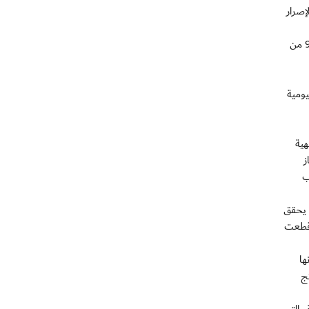
 سبتمبر 2013, مزيداً من روح الإصرار
وأكد بدر أحمد سالم مدير منتخبنا, أن اهتمام القيادة الرشيدة المتواصل بأبنائها ليس بالأمر المستغرب, واعتبر أن تكريم منتخب الناشئين 98 من
يومية
هية
ز
ب
 يحقق
 قطعت
ها
ج