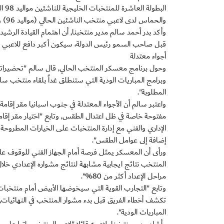
والحماس لدى لاعبي منتخب الناشئين الحالي (مواليد 96) والطامحين بدورهم إلى تحقيق نتائج ايجابية خلال المشاركة المقبلة في المونديال.
قبل صاحب السمو رئيس الدولة، سيكون أكبر دافع للاعبي ال
أجواء معتدلة
وحول برنامج معسكر المنتخب الحالي, قال سالم "تحضيراتنا
وبرامج المباريات الودية التي ستنطلق غداً بلقاء منتخب س
المطلوبة".
واعتبر سالم أن الأجواء المعتدلة في جنوب اسبانيا مقر إقا
مفتوحة خاصة في ظل اعتدال الطقس, وتابع "اختيار مقر إقام
الإداري والفني مع إدارة المنتخبات على الخيارات المطروحة 
إضافة إلى عوامل الطقس".
ورأى أن المعسكر يمثل فرصة أمام الجهاز الفني للوقوف عل
المنتخب نتائج ايجابية مشابهة لنتائج مشواره الإعدادي خلا
مراحل الإعداد أكثر من 80%".
وتابع "التجارب القوية التي سيخوضها الأبيض أمام منتخبات
تكشف أخطاء الفريق قبل بدء مشوار المنتخب في النهائيات,
المباريات الودية".