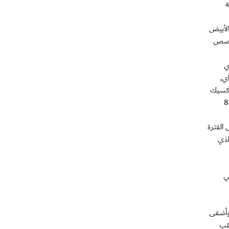
ه
 على البحر الأبيض
لحصص
 والذي
ي,
مكسيك
بطل (الكونكاكاف) يوم 30 سبتمبر, والثالثة يوم 5 أكتوبر المقبل مع منتخب بنما, والأخيرة مع منتخب الأرجنتين (بطل أمريكا الجنوبية) يوم 8
 الفترة
والذي
ي
 وأضفى
لقب