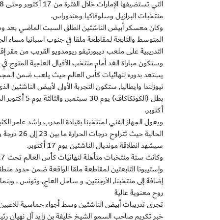
منتخبات البرازيل وسلوفاكيا وهندوراس.
المتوسط والتابعة لمقاطعة ملقا في جنوب اسبانيا مساء ال
التدريبية على ملعب ديبورتيفو ريومدويو القريب من مقر إقا
يستعد بدوره لنهائيات كأس العالم حيث يلعب ضمن المجموعة
نيوزلندا وايطاليا, ستكون التجربة الأولى لأبيض الناشئي
أكتوبر.
ويعول الجهاز الفني لمنتخبنا بقيادة المدرب راشد عامر الكث
الحالية حي
سيشهد انطلاقة مونديال الناشئين يوم 17 أكتوبر.
وإستيبونا التابعتين لمقاطعة ملقا الواقعة ضمن حدود منطق
إضافة إلى منتخبنا, الأرجنتين, و ساحل العاج, وتونس , وبنم
روح معنوية عالية
تجرى تدريبات أبيض الناشئين وسط أجواء حماسية للاعبين في
خبر تكريم صاحب السمو الشيخ خليفة بن زايد آل نهيان رئيس