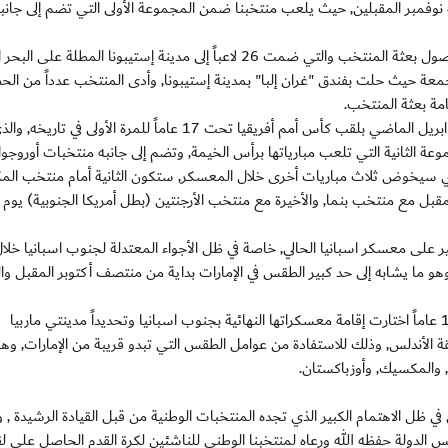
التي تستضيفها الإمارات خلال الفترة من 17 أكتوبر وحتى 8 نوفمبر المقبلين, حيث يلعب منتخبنا ضمن المجموعة الأولى التي تضم إلى جانب
وكان معسكر أبيض الناشئين انطلق السبت الماضي بعد وصول بعثة المنتخب والتي ضمت 26 لاعباً إلى مدينة إستيبونا المطلة
جمعة حيث حلت بفندق "غران إلبا" بمدينة إستيبونا, وأدى المنتخب عدداً من ا
مة بعثة المنتخب.
وستكون مباراة الغد أمام منتخب الأفيال العاجية المتوج في ابريل الماضي بلقب كأس أمم أفريقيا تحت 17 عاماً للمرة الأولى في تاريخه,
 الثانية التي تلعب مبارياتها برأس الخيمة, وتضم إلى جانبه منتخبات أوروجوا
ن الذي سيخوض ثلاث مباريات أخرى خلال المعسكر, ستكون الثانية أمام منتخب ال
ير على معسكر اسبانيا الحالي, خاصة في ظل الأجواء المعتدلة لجنوب اسبانيا خلال
ث تتراوح درجات الحرارة ما بين 23 إلى 26 درجة وهو ما يشابه إلى حد كبير الطقس في الإمارات بداية من منتصف أكتوبر المقبل 
وكانت ستة منتخبات متأهلة لنهائيات كأس العالم تحت 17 عاماً اختارت إقامة معسكراتها النهائية بجنوب اسبانيا وتحديداً مدينتي ماربيا
ة الأندلس, وذلك للاستفادة من عوامل الطقس التي تبدو قريبة من الإمارات, وه
ا, والمكسيك, وأوزباكستان.
 ظل الاهتمام الكبير الذي تجده المنتخبات الوطنية من قبل القيادة الرشيدة ,
 الدولة حفظه الله ورعاه لمنتخبنا الوطني للناشئين لكرة القدم الحاصل على 