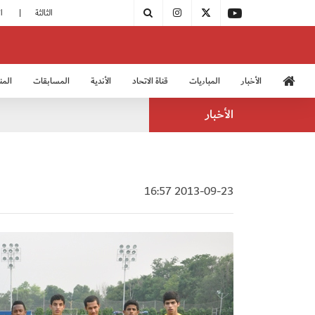
|
مودرن سبورت يُتوج بطلًا لدوري الدرجة الثالثة
|
اتحاد الكرة يُشارك في الكونغرس الآسيوي الـ 36
الأخبار
المباريات
قناة الاتحاد
الأندية
المسابقات
المن
منتخب الشباب 2005
منت
الأخبار
2013-09-23 16:57