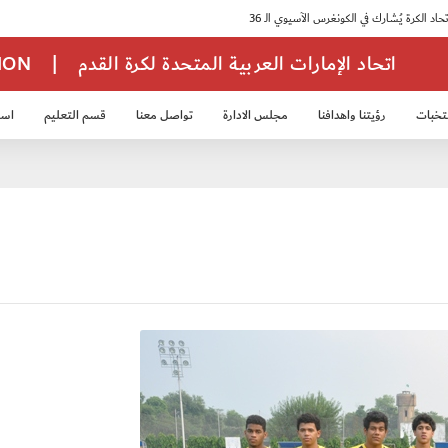
اتحاد الإمارات العربية المتحدة لكرة القدم
|
TION
تخبات
رؤيتنا واهدافنا
مجلس الادارة
تواصل معنا
قسم التعليم
استر
خب الشباب 2007
منتخب الناشئين 2008
منتخب الناشئين 2010
منتخب الناشئي