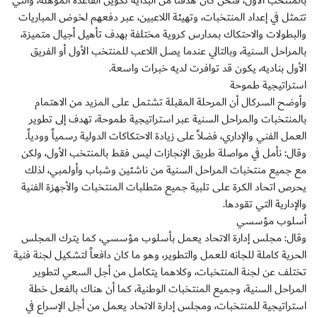
بالمنتخب الأول، فنحن كان هدفنا من البداية تكوين القاعدة المؤهلة، والتي
تتمثل في إعداد المنتخبات، وتهيئة اللاعبين، عبر دفعهم لخوض المباريات
والبطولات والاحتكاك بمدارس كروية مختلفة بهدف تأهيل أجيال متميزة،
بالمراحل السنية، وبالتالي عندما يصل اللاعب للمنتخب الأول أو الفريق
الأول بناديه، يكون قد توافرت لديه خبرات واسعة.
استراتيجية طموحة
وأوضح السركال أن المرحلة المقبلة تشتمل على المزيد من الاهتمام
بالمنتخبات والمراحل السنية عبر استراتيجية طموحة، تهدف إلى تطوير
العمل الفني والإداري، فضلاً على زيادة الاحتكاكات الدولية رسمياً وودياً.
وقال: نأمل في مواصلة طريق الإنجازات ليس فقط بالمنتخب الأول، ولكن
مع جميع منتخبات المراحل السنية من ناشئين وشباب وأولمبي، لذلك
يحرص اتحاد الكرة على تلبية جميع متطلبات المنتخبات والأجهزة الفنية
والإدارية التي تقودها.
أسلوب مؤسسي
وقال: مجلس إدارة الاتحاد يعمل بأسلوب مؤسسي، كما يترك المجلس
الحرية كاملة للجانه للعمل والتطوير، وهو ما كان دافعاً لتشكيل لجنة فنية
تختلف عن لجنة المنتخبات، وكلاهما يتكامل من أجل السعي لتطوير
المراحل السنية، وجميع المنتخبات الوطنية، كما أن هناك بالفعل خطة
استراتيجية للمنتخبات، ومجلس إدارة الاتحاد يعمل من أجل الإسراع في