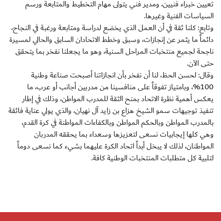
تعيين خبراء فنيين، ومدير فني يتولى مهام التخطيط والمتابعة ورسم
السياسات الفنية وغيرها.
وتابع: كلنا ثقة في أن العمل الذي يخضع لدراسة ومتابعة ورغبة في النجاح،
دائماً ما يثمر عن إنجازات، وسبق وخطط الاتحادان السابق والحالي لمسيرة
ناجحة لجميع منتخبات المراحل السنية، وهو ما يجعلنا نفخر بما يتحقق
حتى الآن.
وقال: لحسن الحظ، لنا أن نفخر بأن انجازاتنا أصبحت صناعة وطنية
100%، وبامتياز تفوقاً على منافسينا من مدربين أجانب أو عرب، ما
يعكس أهمية نظرة الاتحاد بمنح الثقة للمدرب المواطن، وذلك في إطار
تنفيذ توجيهات سمو الشيخ هزاع بن زايد آل نهيان، والذي يولي عناية فائقة
بالمدرب المواطن وبالحكم المواطن وبالكفاءات المواطنة في كرة القدم،
وهي كلها إيجابيات نسعى لتعزيزها وسعداء بما يحققه المدربان
المواطنان، لذلك لا يبخل أبداً اتحاد الكرة عليهما بشيء كما نسعى دوماً
لتلبية كل متطلبات المنتخبات الوطنية كافة.