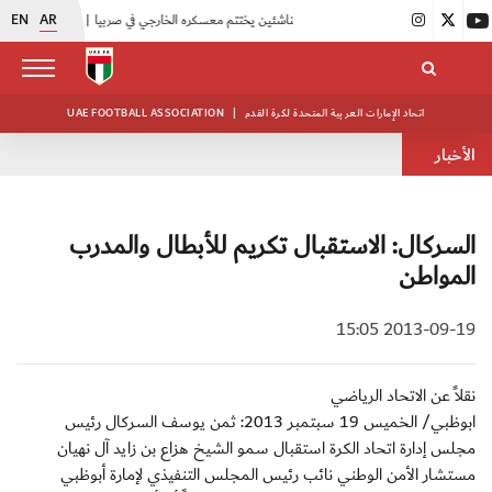
EN
AR
|
منتخبنا للناشئين يختتم معسكره الخارجي في صربيا
|
اتحاد الكرة يُنظم ورشة عمل للمراقبين المعتمدين
اتحاد الإمارات العربية المتحدة لكرة القدم
|
UAE FOOTBALL ASSOCIATION
الأخبار
السركال: الاستقبال تكريم للأبطال والمدرب
المواطن
2013-09-19 15:05
نقلاً عن الاتحاد الرياضي
ابوظبي/ الخميس 19 سبتمبر 2013: ثمن يوسف السركال رئيس
مجلس إدارة اتحاد الكرة استقبال سمو الشيخ هزاع بن زايد آل نهيان
مستشار الأمن الوطني نائب رئيس المجلس التنفيذي لإمارة أبوظبي