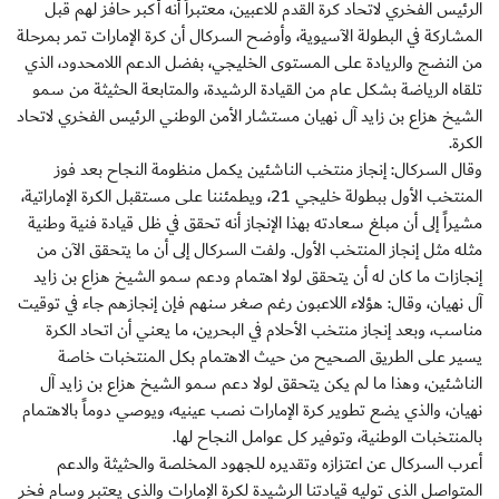
الرئيس الفخري لاتحاد كرة القدم للاعبين، معتبراً أنه أكبر حافز لهم قبل
المشاركة في البطولة الآسيوية، وأوضح السركال أن كرة الإمارات تمر بمرحلة
من النضج والريادة على المستوى الخليجي، بفضل الدعم اللامحدود، الذي
تلقاه الرياضة بشكل عام من القيادة الرشيدة، والمتابعة الحثيثة من سمو
الشيخ هزاع بن زايد آل نهيان مستشار الأمن الوطني الرئيس الفخري لاتحاد
الكرة.
وقال السركال: إنجاز منتخب الناشئين يكمل منظومة النجاح بعد فوز
المنتخب الأول ببطولة خليجي 21، ويطمئننا على مستقبل الكرة الإماراتية،
مشيراً إلى أن مبلغ سعادته بهذا الإنجاز أنه تحقق في ظل قيادة فنية وطنية
مثله مثل إنجاز المنتخب الأول. ولفت السركال إلى أن ما يتحقق الآن من
إنجازات ما كان له أن يتحقق لولا اهتمام ودعم سمو الشيخ هزاع بن زايد
آل نهيان، وقال: هؤلاء اللاعبون رغم صغر سنهم فإن إنجازهم جاء في توقيت
مناسب، وبعد إنجاز منتخب الأحلام في البحرين، ما يعني أن اتحاد الكرة
يسير على الطريق الصحيح من حيث الاهتمام بكل المنتخبات خاصة
الناشئين، وهذا ما لم يكن يتحقق لولا دعم سمو الشيخ هزاع بن زايد آل
نهيان، والذي يضع تطوير كرة الإمارات نصب عينيه، ويوصي دوماً بالاهتمام
بالمنتخبات الوطنية، وتوفير كل عوامل النجاح لها.
أعرب السركال عن اعتزازه وتقديره للجهود المخلصة والحثيثة والدعم
المتواصل الذي توليه قيادتنا الرشيدة لكرة الإمارات والذي يعتبر وسام فخر