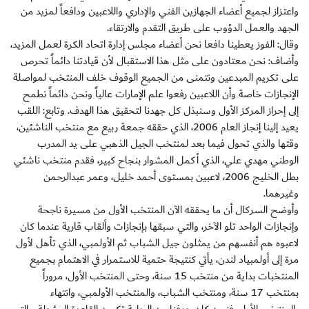
واعتزاز لجميع أعضاء الجهازين الفني والإداري واللاعبين ودافعاً لمزيد من
الجهد والعمل الدؤوب على طريق التقدم والارتقاء.
وقال: الفوز يعطينا دافعا نحن أعضاء مجلس إدارة اتحاد الكرة لعمل المزيد،
وأضاف: نحن معتادون على مثل هذا الاستقبال لأن قيادتنا دائماً تحرص
على تكريم المبدعين ونتمنى من الجميع الوقوف خلف المنتخب لمواصلة
الإنجازات خاصة وأن اللاعبين رفعوا علم الإمارات عالياً ونحن دائماً نطمح
إلى إحراز المركز الأول وسنبذل كل جهدنا لتحقيق هذا الهدف. وتابع: اللقب
يعيد إلينا إنجاز العام 2006، الذي حققه جمعة ربيع مع منتخب الناشئين،
وقتها والذي تحول فيما بعد لمنتخب الجيل الذهبي على يد المدرب
الوطني مهدي علي، الذي أكمل المشوار بنجاح كبير، فقدم منتخب ناشئي
بطل الخليج 2006، لاعبين بمستوى أحمد خليل، وعمر عبدالرحمن
وغيرهما.
وأوضح السركال أن ما يحققه الآن المنتخب الأول من مسيرة ناجحة
وإنجازات الواحد تلو الآخر، والتي سبقها بإنجازات وألقاب قارية عندما كان
لاعبوه هم أنفسهم من يمثلون جيل الشباب ثم الأولمبي، الذي تأهل لأول
مرة إلى أولمبياد لندن، يأتي كنتيجة حتمية للاستمرار في الاهتمام بجميع
المنتخبات بداية من منتخب 15 سنة، وحتى المنتخب الأول، مروراً
بمنتخب 17 سنة، ومنتخب الشباب، والمنتخب الأولمبي، وانتهاء