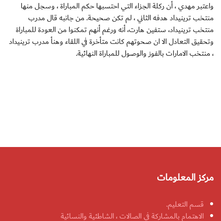
واعتبر مهدي ، أن ركلة الجزاء التي احتسبها حكم المباراة ، وسجل منها
منتخب ترينيداد هدفه الثاني ، لم تكن صحيحة. من جانبه قال مدرب
منتخب ترينيداد، ستفين هارت، أنه ورغم أنهم تمكنوا من العودة للمباراة
وتحقيق التعادل الا ان صحوتهم كانت متأخرة في اللقاء وهنأ مدرب ترينيداد
، منتخب الامارات بالفوز والوصول للمباراة النهائية.
مركز المعلومات
قسم التعليم.
الاهتمام بالمشاركة في الصالات ، الشاطئية والنسائية