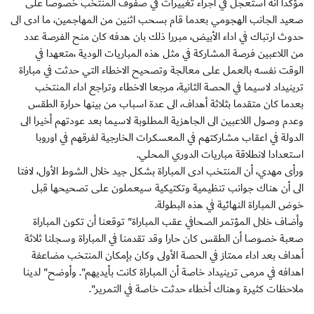
مؤكدا أنه استعجل في اجراء تغييرات في صفوف المنتخب خصوصا على
صعيد الجانب الهجومي بعدما قام بسحب اثنين من المهاجمين، ما ادى الى
حدوث ارتباك في اداء الأبيض، مبررا ذلك بان هدفه كان منح الفرصة عدد
من اللاعبين فرصة المشاركة في مثل هذه المباريات الودية ،متعهدا في
الوقت نفسه بالعمل على معالجة وتصحيح الاخطاء التي حدثت في مباراة
ترينيداد لاسيما في الحصة الثانية، مرجعا الاخطاء وتراجع اداء المنتخب
بعدما كان متقدما بثلاثة أهداف، الى عدة اسباب من بينها حرارة الطقس
وعدم وصول اللاعبين الى الجاهزية المطلوبة لاسيما بعد عودتهم أخيرا الى
الدولة في اعقاب مشاركتهم في المعسكرات الخارجية لفرقهم في اوروبا
استعدادا لانطلاقة مباريات الدوري المحلي.
ورأى مهدي، أن المنتخب ادى المباراة بشكل جيد خلال الشوط الأول، لافتا
الى أن هناك جوانب تنظيمية وتكتيكية سيعملون على تصحيحها قبل
خوض المباراة النهائية في هذه البطولة.
وأضاف خلال المؤتمر الصحافي عقب المباراة" توقعنا أن تكون المباراة
صعبة خصوصا أن الطقس كان حارا وقد تقدمنا في المباراة وسجلنا ثلاثة
أهداف بعد اداء ممتاز في الحصة الأولى وكان بإمكان المنتخب مضاعفة
اهدافه في مرمى ترينيداد خاصة أن المباراة كانت بأيديهم". وأوضح" لدينا
ملاحظات كثيرة وهناك أخطاء حدثت خاصة في التمرير".