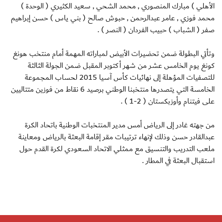
الأهلي ) مبارك المنصوري , محمد الشحي , سعيد الكثيري ( الوحدة )
محمد فوزي , عامر عبدالرحمن , حبوش صالح ( بني ياس ) حسن إبراهيم
صفر ( الشباب ) حبيب الفردان ( النصر ) .
وتأتي البطولة ضمن تحضيرات الأبيض لمباراته المهمة أمام منتخب هونغ
كونغ يوم الخامس عشر من شهر أكتوبر المقبل ضمن الجولة الثالثة
للتصفيات المؤهلة إلى نهائيات كأس آسيا 2015 لحساب المجموعة
الخامسة التي يتصدرها منتخبنا الوطني برصيد 6 نقاط من فوزين متتاليين
على فيتنام وأوزبكستان ( 2-1 ) .
من جهته غادر إلى الرياض أمس مدير المنتخبات الوطنية باتحاد الكرة
عبدالقادر حسن وذلك لإنهاء ترتيبات مقر إقامة البعثة بالرياض ومعاينة
ملعب التدريب والتنسيق مع ممثلي الاتحاد السعودي لكرة القدم حول
استقبال البعثة في المطار .