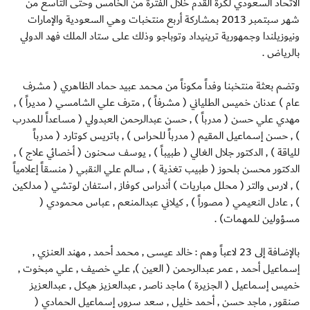
الاتحاد السعودي لكرة القدم خلال الفترة من الخامس وحتى التاسع من
شهر سبتمبر 2013 بمشاركة أربع منتخبات وهي السعودية والإمارات
ونيوزيلندا وجمهورية ترينيداد وتوباجو وذلك على ستاد الملك فهد الدولي
بالرياض .
وتضم بعثة منتخبنا وفداً مكوناً من محمد عبيد حماد الظاهري ( مشرف
عام ) عدنان خميس الطلياني ( مشرفاً ) , مترف علي الشامسي ( مديراً ) ,
مهدي علي حسن ( مدرباً ) , حسن عبدالرحمن العبدولي ( مساعداً للمدرب
) , حسن إسماعيل المقيم ( مدرباً للحراس ) , باتريس كوتارد ( مدرباً
للياقة ) , الدكتور جلال الغالي ( طبيباً ) , يوسف سحنون ( أخصائي علاج ) ,
الدكتور محسن بلحوز ( طبيب تغذية ) , سالم علي النقبي ( منسقاً إعلامياً
) , لارس والتر ( محلل مباريات ) أندراس كوفاز , استفان لوتشي ( مدلكين
) , عادل النعيمي ( مصوراً ) , كيلاني عبدالمنعم , عباس محمودي (
مسؤولين للمهمات) .
بالإضافة إلى 23 لاعباً وهم : خالد عيسى , محمد أحمد , مهند العنزي ,
إسماعيل أحمد , عمر عبدالرحمن ( العين ), علي خصيف , علي مبخوت ,
خميس إسماعيل ( الجزيرة ) ماجد ناصر , عبدالعزيز هيكل , عبدالعزيز
صنقور , ماجد حسن , أحمد خليل , سعد سرور, إسماعيل الحمادي (