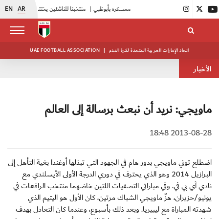
EN
AR
|
أبيض الشباب يواصل تدريباته في معسكره بأبوظبي
|
منتخبنا للناشئين يختتم معسكره الخارجي في صربيا
اتحاد الإمارات العربية المتحدة لكرة القدم
|
UAE FOOTBALL ASSOCIATION
الأخبار
ماويجي: نريد أن نبعث برسالة إلى العالم
2013-08-28 18:48
اضطلع توني ماويجي بدور هام في الجهود التي تبذلها أوغندا بغية التأهل إلى
البرازيل 2014 وهو الذي يحترف في دوري الدرجة الأولى الأيسلندي مع
نادي آي بي في. وفي مباراتي التصفيات اللتين خاضهما منتخب الرافعات في
يونيو/حزيران، هزّ ماويجي الشباك مرتين، كان الأول هو اليتيم الذي
شهدته المباراة مع ليبيريا. وبعد ذلك بأسبوع، وعندما كان التعادل بهدف