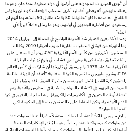
أن تُجرى المباريات المجدولة على أرضها في دولة محايدة لمدة عام، وهو ما
يعتقد ماويجي أنه يعطي أفضلية أخرى لمنتخب الرافعات كونه لن يخوض
اللقاء في العاصمة داكار: "حظوظنا 50 بالمئة مقابل 50 بالمئة، بما أنهم لن
يستفيدوا من أفضلية الجمهور في أرضهم، وهو ما يمثل عاملاً كبيراً لأي
فريق."
وعند الأخذ بعين الاعتبار شدّ الأحزمة الواضح في الحملة إلى البرازيل 2014
وما أظهرته من قوة في التصفيات القارية لجنوب أفريقيا 2010 وكذلك
النسختين الأخيرتين من كأس الأمم الأفريقية CAF، يبدو أن السنغال على
وشك تحقيق نهضة كروية وهي التي فشلت في بلوغ نهائيات البطولة
الأفريقية منذ عام 1978 ولم يسبق في تاريخها أن شاركت في كأس العالم
FIFA. وشرح ماويجي ما تمر به الكرة السنغالية: "أعتقد أن للهيئة الناظمة
[لشؤون كرة القدم] فضل كبير بتحسن حظوظ الفريق. فقد بدؤوا ببذل
المزيد من الجهود في اكتشاف المواهب الشابة في المدارس والأندية. يتم
تنشئة أولئك اللاعبين في الأكاديميات [الكروية]. وهذا ما جاء بالتغيير في كرة
القدم الأوغندية، ولكن للحفاظ على ذلك، نحن بحاجة إلى الحكومة لكي
تقدم لنا الموارد."
وتابع ماويجي قائلاً: "أعتقد أننا نملك مستقبلاً مشرقاً. غبنا لسنوات عدة
عن بطولات كبيرة، ولكننا نتقدم حالياً، وهو ما يُظهر الإمكانيات المتاحة
أمامنا إن كنا ننافس للتأهل إلى بطولات كبيرة. إن تأهلنا للتصفيات النهائية،