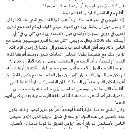
فإن ذلك سيُظهر للجميع أن أوغندا تملك الموهبة."
تأقلم مع الطقس البارد واللغة الجديدة
وُلد ماويجي في مدينة ماساكا، وبدأ لعب كرة القدم مع نادي ماساكا لوكال
كاونسل قبل أن ينضمّ إلى نادي كمبالا سيتي كاونسل. ثم لعب مع نادين
آخرين في دوري السوبر الأوغندي قبل الانضمام إلى نادي "آي بي في" في
أيسلندا عام 2009. وقال ماويجي: "كان مدربنا أندرو مويسيجوا يلعب مع
النادي ذاته، وقد أقنع آنذاك المدرب بالقدوم إلى أوغندا في إحدى الإجازات.
تزامن ذلك مع تنظيمنا بطولة ‘مجلس اتحادات شرق ووسط أفريقيا لكرة
القدم" الإقليمية، ورآني ألعب مع المنتخب الوطني وانتبه لأدائي واختارني."
يقرّ هذا اللاعب الدولي الأعزب، الذي يقيم جميع أفراد عائلته في أوغندا، بأنه
لم يكن من السهل الاستقرار: "إنها من دول العالم المتقدم وكوني قادمٌ من
أفريقيا، كان الأمر صعباً في البداية. كما إن الطقس كان بارداً للغاية. لكني
تأقلمتُ الآن. هذا هو موسمي الخامس، وإني هنا منذ فترة سمحت لي
بالاعتياد. لم أعد أشعر بالصدمة. لا أتكلم اللغة الأيسلندىة بعد، ولكني أفهم
اللغة."
وكان النادي قد ضمّ مؤخراً لاعباً أوغندياً آخراً هو عزيز كيمبا، وبذلك يكون
عدد اللاعبين من هذه الدولة الواقعة في شرق أفريقيا الذين ارتدوا قميص
النادي الأيسلندي قد بلغ أربعاً: "يؤمن الفريق بنا كوننا قدمنا له الأفضل.