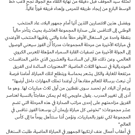
لمثله سيد الموقف قبل دقيقة من نهاية اللقاء مع أنجولا، نجح لاعب خط
الوسط البارع من إيجاد طريقه للمرمى وإهداء فريقه فوزاً غالياً.
وبفضل هذين الانتصارين اللذين أتيا أمام جمهور البلاد، عاد المنتخب
الوطني إلى التنافس على صدارة المجموعة العاشرة، بحيث يتأخر حالياً
بنقطة واحدة عن السنغال الأوفر حظاً عادة والتي يلاقيها المنتخب الأوغندي
في مباراته الأخيرة من مرحلة المجموعات مدركاً أن الفوز سيعني الوصول
إلى الجولة الأخيرة من تصفيات القارة السمراء المؤهلة للعرس الكروي
العالمي. وعن ذلك، قال ابن السادسة والعشرين الذي خاض المنافسات
المونديالية في نسخها الثلاث الماضية: "المعنويات السائدة لدى الفريق
مرتفعة للغاية، والكل يشعر بحماسة ويتطلع لتلك المباراة. أمامنا فرصة
أن نبعث برسالة للعالم مفادها أن أوغندا تملك المهارات داخل أرضها."
ورغم أن البلاد لم تحصد سوى نقطتين من أول ثلاث مباريات لها ـ وهو ما
أدى إلى تغيير المدرب ـ يقول ماويجي إنه لم يمكن مفاجئاً بالنسبة لعناصر
الفريق مزاحمتهم على إحدى مراتب الصدارة في هذه المرحلة التي تضم
عشر مجموعات: "نخوض كل مباراة بإيمان أن بوسعنا الفوز. ننافس في
المجموعة لكي نفوز بالمباريات. ونؤمن أننا سنتأهل يوماً ما إلى كأس
العالم."
في أعقاب أعمال عنف ارتكبها الجمهور في المباراة الماضية، طلبت السنغال