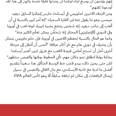
إنهم يؤمنون أن بوسع أبناء أوغندا أن يُحدثوا فارقاً عندما يأتون إلى هنا. لقد
أودعونا ثقتهم."
ومن الزملاء الآخرين لماويجي في أيسلندا، حارس إنجلترا السابق ديفيد
جيمس، وهو ما يقول عنه ابن القارة السمراء: "إنه أمر كبير بالنسبة لي أن
ألعب إلى جانب ديفيد. إنه شخص يتمتع بخبرة كبيرة، كونه لعب في أوروبا
وفي الدوري [الإنجليزي] الممتاز. إنه شخصٌ يمكن تعلّم الكثير منه."
وكما هو الحال بالنسبة لمعظم اللاعبين في أوروبا، فإن حلم ماويجي يتمثل
بأن يحترف في دوري هام مع نادٍ أكثر عراقة: "أتمنى أن أنتقل إلى مرحلة
أخرى، آمل أن تسنح أمامي فرصة اللعب مع فريق كبير. أعتبر أيسلندا
بمثابة بوابة انطلاق نحو مكان مهم. تأتي الحظوظ بوقتها والفرص ستظهر."
لكن حتى يحين ذلك، يبدو لاعب خط الوسط المتألق هذا سعيداً بتقديم
أفضل ما لديه مع ناديه الأيسلندي، مع بذل الغالي والنفيس في سبيل
إيصال الرافعات إلى مكان لم تبلغه سابقاً، ألا وهو كأس العالم FIFA.