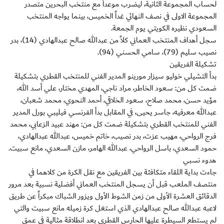
لحساب المجموعة الثانية، ليضرب موعداً مع منتخب البحرين متصدر
المجموعة الاولى في نصف النهائي غداً الخميس، بينما يواجه المنتخب
السعودي نظيره الكويتي يوم الجمعة.
سجل أهداف المنتخب العماني كلاً من عبدالله صالح عبدالهادي (14)، بدر
نصيب سليم (79)، سامي الحسني (94).
تشكيلة الفريقين
بدأ التشيلي خوليو سيزار مورينو المدير الفني للمنتخب القطري بتشكيلة
ضمت كل من: سعود الخاطر، مراد ناجي، المهدي مختار، علي أسد الله،
مؤيد حسن، محمد صلاح، سعود الخلاقي، أحمد النحوي، محمد شعبان،
عبدالله معرفيه، جاسر يحيى، في المقابل بدأ الفرنسي فيليبي بورل المدير
الفني للمنتخب القطري بتشكيلة ضمت كل من: مهند عبيد الزعابي، محمد
فرج الرواحي، مهيب عزت، بدر نصيب، خاتم خميس، عبدالله عبدالهادي،
حمود السعدي، باسل الرواحي، عبدالله الهامر، مازن السعدي، مانع سبيت.
هدوء نسبي
جاءت بداية اللقاء متكافئة بين الفريقين مع نقل الكرة من كلاهما في
منتصف الملعب قبل أن يسجل المنتخب العماني أفضلية نسبية بعد مرور
الدقائق العشرة الأولى من زمن الشوط الأول ويزور الشباك مبكراً عن طريق
لاعبه عبدالله صالح عبدالهادي الذي استغل كرة زميله مانع سبيت والتي
لم يستطع السيطرة عليها الحارس القطري بعد انطلاقة مثالية في عمق