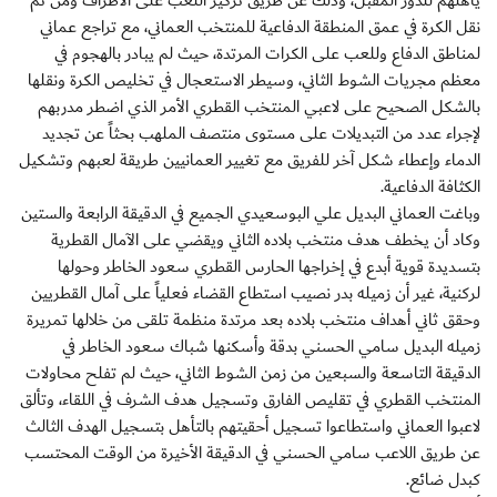
يأهلهم للدور المقبل، وذلك عن طريق تركيز اللعب على الأطراف ومن ثم
نقل الكرة في عمق المنطقة الدفاعية للمنتخب العماني، مع تراجع عماني
لمناطق الدفاع وللعب على الكرات المرتدة، حيث لم يبادر بالهجوم في
معظم مجريات الشوط الثاني، وسيطر الاستعجال في تخليص الكرة ونقلها
بالشكل الصحيح على لاعبي المنتخب القطري الأمر الذي اضطر مدربهم
لإجراء عدد من التبديلات على مستوى منتصف الملهب بحثاً عن تجديد
الدماء وإعطاء شكل آخر للفريق مع تغيير العمانيين طريقة لعبهم وتشكيل
الكثافة الدفاعية.
وباغت العماني البديل علي البوسعيدي الجميع في الدقيقة الرابعة والستين
وكاد أن يخطف هدف منتخب بلاده الثاني ويقضي على الآمال القطرية
بتسديدة قوية أبدع في إخراجها الحارس القطري سعود الخاطر وحولها
لركنية، غير أن زميله بدر نصيب استطاع القضاء فعلياً على آمال القطريين
وحقق ثاني أهداف منتخب بلاده بعد مرتدة منظمة تلقى من خلالها تمريرة
زميله البديل سامي الحسني بدقة وأسكنها شباك سعود الخاطر في
الدقيقة التاسعة والسبعين من زمن الشوط الثاني، حيث لم تفلح محاولات
المنتخب القطري في تقليص الفارق وتسجيل هدف الشرف في اللقاء، وتألق
لاعبوا العماني واستطاعوا تسجيل أحقيتهم بالتأهل بتسجيل الهدف الثالث
عن طريق اللاعب سامي الحسني في الدقيقة الأخيرة من الوقت المحتسب
كبدل ضائع.