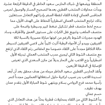
المنطقة ويضعها في شباك الحارس سعود الخاطر في الدقيقة الرابعة عشرة.
وبدأت محاولات المنتخب القطري بعدها لتصحيح المسار والوصول لمرمى
المنافس العماني لإعادة اللقاء لنقطة الصفر بإدراكهم التعادل مستغلين
بذلك تراجع المنتخب العماني اضطرارياً للحفاظ على الهدف الأول، مما
سمح لخط منتصف قطر تشكيل ضغط كبير وسيطرة واضحة على
منتصف الملعب وتنويع نقل الكرات على مستوى العمق والأطراف، وساد
الهدوء مجريات الشوط بالرغم من كونها مباراة مصيرية بالنسبة لكلا
الفريقين، ويبدو أن الأجواء الرطبة أثرت كثيراً على لاعبي الفريقين لتسيطر
حالة التكافؤ مجدداً على اللقاء خصوصا مع انخفاض رتم اللقاء الذي ارتفع
مع منتصف الشوط الثاني ليجري مدرب المنتخب العماني تبديله الأول
اضطرارياً بزج اللاعب علي النحار بديلاً عن مازن السعدي الذي تعرض
للإصابة في الدقيقة الأربعين.
وأنقذ الحارس القطري سعود الخاطر مرماه من هدف محقق بعد أن أبعد
تسديدة اللاعب بدر نصيب لركنية حاول استغلالها العمانيين مجدداً لتمر
رأسية محمد فرج الرواحي بسلام وينتهي شوط المباراة الأول بتقدم عمان
بهدف نظيف.
حسم عماني
بدأ الشوط الثاني من اللقاء بمحاولات قطرية بحثاً عن هدف التعادل الذي