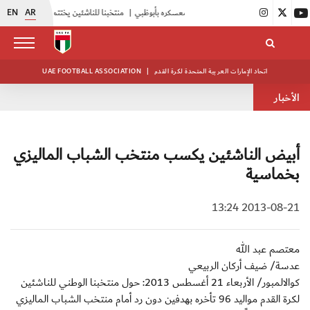
EN
AR
|
أبيض الشباب يواصل تدريباته في معسكره بأبوظبي
|
منتخبنا للناشئين يختتم معسكره الخارجي في صربيا
اتحاد الإمارات العربية المتحدة لكرة القدم
|
UAE FOOTBALL ASSOCIATION
الأخبار
أبيض الناشئين يكسب منتخب الشباب الماليزي
بخماسية
2013-08-21 13:24
معتصم عبد الله
عدسة/ ضيف أركان الربيعي
كوالالمبور/ الأربعاء 21 أغسطس 2013: حول منتخبنا الوطني للناشئين
لكرة القدم مواليد 96 تأخره بهدفين دون رد أمام منتخب الشباب الماليزي