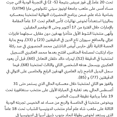
تحت 20 عاماً, إلى فوز عريض بنتيجة (5- 2) في التجربة الودية التي جرت
مساء أمس على ملعب جامعة اونيوز سيتي تكنولوجي مارا (UiTM)
بضاحية شاه علم, ضمن برنامج التحضيرات النهائية لمنتخبنا بمعسكره
بماليزيا استعداداً لخوض نهائيات كأس العالم تحت 17 عاماً المقامة
بالإمارات خلال الفترة من 17 أكتوبر وحتى 8 نوفمبر المقبلين.
وأنهى منتخبنا الشوط الأول متأخرا بهدفين دون مقابل, سجلهما فايزات
غزالي والمدافع سيوزان تاج الدين في الدقيقتين (23) و (33), ومع بداية
الحصة الثانية تألق حارس أبيض الناشئين محمد المنصوري في صد ركلة
جزاء ارتكبت لمصلحة المنافس, افتتح بعدها محمد العكبري التسجيل
لمنتخبنا في الدقيقة (52), ليدرك خالد خلفان التعادل (60), قبل أن يعود
العكبري ويسجل هدفه الشخصي الثاني والثالث لمنتخبنا (68), فيما
سجل البديل الناجح زايد العامري الهدفين الرابع والخامس على التوالي في
الدقيقتين (77) و (85).
والفوز هو الثاني لمنتخبنا خلال معسكره الحالي الذي يستمر حتى 31
أغسطس الحالي, بعد تغلبه في المباراة الأولى على منتخب سنغافورة تحت
19 عاماً برباعية نظيفة السبت الماضي.
ويخوض منتخبنا في الخامسة والربع من مساء غد الخميس تجربته الودية
الثالثة على ملعب شاه علم أمام منتخب اندونيسيا للشباب تحت 18 عاماً
الذي يستعد لخوض بطولة اتحاد جنوب شرق آسيا في اندونيسيا في