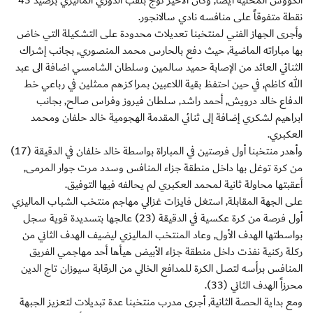
الكؤوس المحلية ايضاً, وكان الأخير توج بلقب الدوري الماليزي برصيد 43
نقطة متفوقاً على منافسه نادي سالانجور.
وأجرى الجهاز الفني لمنتخبنا تعديلات محدودة على التشكيلة التي خاض
بها مباراته الماضية, حيث دفع بالحارس محمد المنصوري, بجانب إشراك
الثنائي العائد من الإصابة حميد سالمين وسلطان الشامسي اضافة الى عبد
الله كاظم, في حين احتفظ بقية اللاعبين بمراكزهم ممثلين في رباعي خط
الدفاع خالد درويش, أحمد راشد, سلطان فيروز وفراس صالح, بجانب
ابراهيم لشكري إضافة إلى ثنائي المقدمة الهجومية خالد حلفان ومحمد
العكبري.
وأهدر منتخبنا أول فرصتين في المباراة بواسطة خالد خلفان في الدقيقة (17)
من كرة توغل بها داخل منطقة جزاء المنافس وسدد مرت جوار المرمى,
أعقبتها محاولة ثانية لمحمد العكبري لم يحالفه فيها التوفيق.
على الجهة المقابلة, استغل فايزات غزالي مهاجم منتخب الشباب الماليزي
أول فرصة من كرة عكسية في الدقيقة (23) عالجها بتسديدة قوية سجل
بواسطتها الهدف الأول, وعاد المنتخب الماليزي ليضيف الهدف الثاني من
ركلة ركنية نفذت داخل منطقة جزاء الأبيض هيأها أحد مهاجمي الفريق
المنافس برأسه لتصل الكرة للمدافع الخالي من الرقابة سيوزان تاج الدين
محرزاً الهدف الثاني (33).
ومع بداية الحصة الثانية, أجرى مدرب منتخبنا عدة تبديلات لتعزيز الجبهة