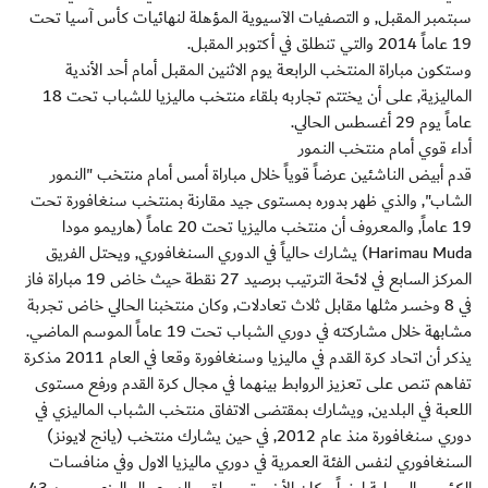
سبتمبر المقبل, و التصفيات الآسيوية المؤهلة لنهائيات كأس آسيا تحت
19 عاماً 2014 والتي تنطلق في أكتوبر المقبل.
وستكون مباراة المنتخب الرابعة يوم الاثنين المقبل أمام أحد الأندية
الماليزية, على أن يختتم تجاربه بلقاء منتخب ماليزيا للشباب تحت 18
عاماً يوم 29 أغسطس الحالي.
أداء قوي أمام منتخب النمور
قدم أبيض الناشئين عرضاً قوياً خلال مباراة أمس أمام منتخب "النمور
الشاب", والذي ظهر بدوره بمستوى جيد مقارنة بمنتخب سنغافورة تحت
19 عاماً, والمعروف أن منتخب ماليزيا تحت 20 عاماً (هاريمو مودا
Harimau Muda) يشارك حالياً في الدوري السنغافوري, ويحتل الفريق
المركز السابع في لائحة الترتيب برصيد 27 نقطة حيث خاض 19 مباراة فاز
في 8 وخسر مثلها مقابل ثلاث تعادلات, وكان منتخبنا الحالي خاض تجربة
مشابهة خلال مشاركته في دوري الشباب تحت 19 عاماً الموسم الماضي.
يذكر أن اتحاد كرة القدم في ماليزيا وسنغافورة وقعا في العام 2011 مذكرة
تفاهم تنص على تعزيز الروابط بينهما في مجال كرة القدم ورفع مستوى
اللعبة في البلدين, ويشارك بمقتضى الاتفاق منتخب الشباب الماليزي في
دوري سنغافورة منذ عام 2012, في حين يشارك منتخب (يانج لايونز)
السنغافوري لنفس الفئة العمرية في دوري ماليزيا الاول وفي منافسات