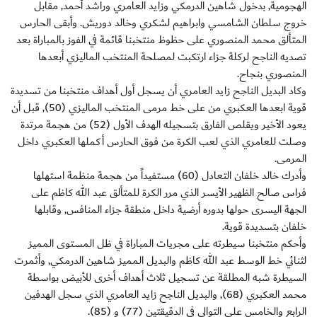
الهجومية, بدخول شاهين الدرمكي وزايد العامري وراشد أحمد, مقابل
خروج سلطان الشامسي وابراهيم لشكري وخالد دوريش. وأبقى الحارس
المتألق محمد المنصوري على حظوظ منتخبنا قائمة في الفوز بالمباراة بعد
تصديه الناجح لركلة جزاء ارتكبت لمصلحة المنتخب الماليزي أبعدها
المنصوري بنجاح.
وكاد البديل الناجح زايد العامري أن يسجل أول أهداف منتخبنا من تسديدة
قوية ابعدها العكبري من على خط مرمى المنتخب الماليزي (50), قبل أن
يعود الأخير ويقلص الفارق بتسجيله الهدف الأول (52) من هجمة مرتدة
وصلت للعامري الذي لعب الكرة من فوق الحارس أكملها العكبري داخل
المرمى.
وأدرك خالد خلفان التعادل (60) مستفيداً من هجمة منظمة استهلها
فراس صالح الظهير الأيسر الذي مرر الكرة للمتألق عبد الله كاظم على
الجهة اليسرى حولها بدوره أرضية داخل منطقة جزاء المنافس, وقابلها
خلفان بتسديدة قوية.
وأحكم منتخبنا سيطرته على مجريات المباراة في ظل المستوى المميز
لثنائي خط الوسط عبد الله كاظم والبديل المميز شاهين الدرمكي, وأثمرت
السيطرة شبه المطلقة عن تسجيل ثلاث أهداف أخرى للأبيض بواسطة
محمد العكبري (68), والبديل الناجح زايد العامري الذي سجل الهدفين
الرابع والخامس على التوالي في الدقيقتين (77) و (85).