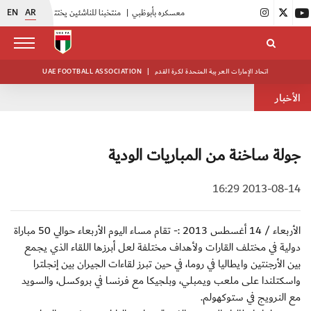
EN
AR
|
أبيض الشباب يواصل تدريباته في معسكره بأبوظبي
|
منتخبنا للناشئين يختتم معسكره الخارجي في صربيا
اتحاد الإمارات العربية المتحدة لكرة القدم
|
UAE FOOTBALL ASSOCIATION
الأخبار
جولة ساخنة من المباريات الودية
2013-08-14 16:29
الأربعاء / 14 أغسطس 2013 :- تقام مساء اليوم الأربعاء حوالي 50 مباراة
دولية في مختلف القارات ولأهداف مختلفة لعل أبرزها اللقاء الذي يجمع
بين الأرجنتين وايطاليا في روما، في حين تبرز لقاءات الجيران بين إنجلترا
واسكتلندا على ملعب ويمبلي، وبلجيكا مع فرنسا في بروكسل، والسويد
مع النرويج في ستوكهولم.