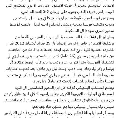
الاعدادية للموسم الجديد في جولته الاسيوية وعن مباراة درع المجتمع التي
انتهت باحراز فريقه اللقب بفوزه على ويجان 2-0 الاحد الماضي.
وتخوض فرنسا مباراة قوية ضد جارتها بلجيكا في بروكسل. واستدعى
مدرب منتخب فرنسا ديدييه ديشان المدافع اريك ابيدال ولاعب الوسط
سمير نصري مجددا الى التشكيلة.
وكان ابيدال (34 عاما) المنضم حديثا الى موناكو الفرنسي قادما من
برشلونة الاسباني، خاض آخر مباراةدولية في 29 فبراير/شباط 2012 قبل
خضوعه لعملية ثانية لزرع كبد جديد ابتعد بعدها عاما كاملا عن الملاعب.
من جانبه، لم يظهر نصري (26 عاما) لاعب مانشستر سيتي الانجليزي في
التشكيلة الفرنسية منذ اكثر من عام وتحديدا بعد كأس اوروبا 2012 في
بولندا واوكرانيا. وعاد ايضا لاعب وسط ليل ريو مافوبا بعد تعرضه لاصابات
متكررة العام الماضي، فيما استدعي جوفري كوندوجبيا الفائز مع منتخب
فرنسا بكأس العالم للشباب (تحت 20 عاما) لاول مرة.
ويضم المنتخب البلجيكي كوكبة من ابرز النجوم المنضمين الى اندية
المقدمة في البطولات الاوروبية الكبرى وعلى راسهم الثلاثي ادين هازار وكيفن
دي بروين ولوكاكاو في تشلسي الانجليزي، وفانسان كومباني قائد مانشستر
سيتي، وكريستيان بينتيكي مهاجم استون فيلا وغيرهم.
وتسافر اسبانيا بطلة العالم اوروبا مسافة طويلة لتحل ضيفة على الاكوادور