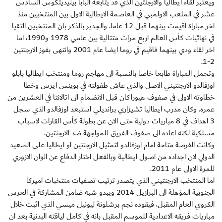
ويعتبر لقاء ايطاليا والارجنتين الذي قد يتابعه البابا بينيديتكوس السادس
عشر في الملعب الاولمبي في العاصمة الايطالية الاول بين المنتخبين منذ
اخر مباراة اقيمت بينهما قبل 12 عاما. والجدير بالذكر بان المنتخبين التقيا
في نهائيات كأس العالم اربع مرات متتالية بين عامي 1978 و1990، اما
اخر لقاء ودي بينهما فاقيم في روما ايضا عام 2001 وانتهى بفوز الارجنتين
2-1.
وتحمل المباراة طابعا خاصا بالنسبة الى مهاجم روما ومنتخب ايطاليا بابلو
اوزفالدو الارجنتيني الاصل والذي عاش طفولته في بوينس ايرس وخطا
خطاوته الاولى في صفوف هيوراكان قبل الانضمام الى اتالانتا في العشرين من
عمره. وكان مدرب ايطاليا تشيزاري برانديلي استبعد اوزفالدو الذي سجل
3 اهداف في 8 مباريات دولية حتى الان عن بطولة كأس القارات لاسباب
مسلكية لكنه اعاده الى صفوف الفريق للمواجهة ضد الارجنتين.
وكانت الفرصة متاحة امام اوزفالدو لتمثيل الارجنتين او ايطاليا على الصعيد
الدولي لان اجداده من اصول ايطالية وبالفعل اختار الدفاع عن الوان الازوري
للمرة الاولى عام 2011.
اما المنتخب الارجنتيني الذي يتصدر ترتيب تصفيات منتخبات اميركا
الجنوبية المؤهلة الى البرازيل 2014 ويبدو شبه ضامن المشاركة في العرس
الكروي العام المقبل، فيقوده نجم برشلونة ليونيل ميسي الذي اثبت خلال
مباريات فريقه الاعدادية للموسم المقبل بانه في كامل لياقته البدنية بعد ان