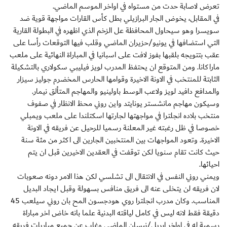
تعرض لاصابة حدت من مستواه في اواخر الموسم الماضي.
في المقابل، يخوض الجار البرازيلي بطل كأس القارات مواجهة قوية ضد
سويسرا وهو سيحاول المحافظة عل الزخم الذي اظهره في البطولة القارية
التي استضافها في يونيو/حزيران الماضي وقلب فيها التوقعات رأسا على
عقب بتتويجه بلقبها بفوز لافت على اسبانيا في المباراة النهائية على ملعب
ماراكانا. ومن المتوقع ان يحتفظ المدرب لويز فيليبي سكولاري بالتشكيلة
الثابتة للمنتخب في الاونة الاخيرة وقوامها الحارس المخضرم جوليز سيزار
والمدافع دافيد لويز ولاعب الوسط باولينيو والمهاجم المتألق نيمار.
وسيكون مهاجم مانشستر يونايتد واين روني محظ الانظار في صفوف
منتخب بلاده انجلترا في مواجهتها لجارتها اسكتلندا على ملعب ويمبلي
خصوصا في ظل رغبته غير المعلنة رسميا للرحيل عن فريقه في الاونة
الاخيرة. وتعود المواجهات بين المنتخبين الجارين الى اكثر من مئة سنة
حيث كانت تقام سنويا لكن توقفت في العقدين الاخيرين قبل ان يتم
احيائها.
ويمني روني النفس في الانتقال الى تشلسي لكن هذا الامر دونه صعوبات
لان فريقه لن يتخلى عنه الى فريق منافس بسهولة وقبل ايجاد البديل
المناسب. وكان مدرب انجلترا روي هودجسون المح بان روني سيلعب 45
دقيقة فقط لانه ليس في كامل لياقته البدنية علما بانه خاض اخر مباراة
رسمية له في اواخر ابريل/نيسان الماضي وغاب عن جميع مباريات فريقه