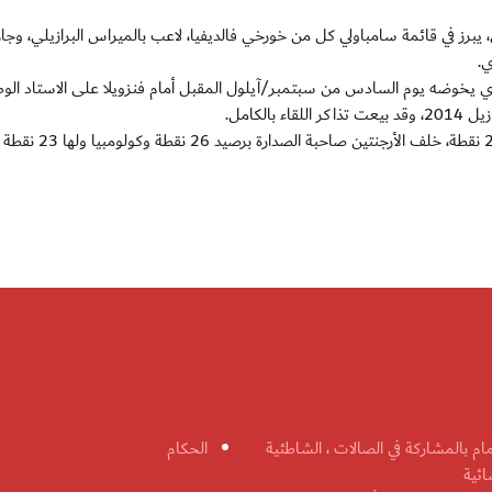
رز في قائمة سامباولي كل من خورخي فالديفيا، لاعب بالميراس البرازيلي، وجا
ي.
لذي يخوضه يوم السادس من سبتمبر/آيلول المقبل أمام فنزويلا على الاستاد الو
لكامل.
وتحتل تشيلي المركز الرابع في تصفيات المونديال برصيد 21 نقطة، خلف الأرجنتين صاحبة الصدارة بر
مام بالمشاركة في الصالات ، الشاطئية
الحكام
ائية