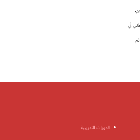
ري
طني في
صيد 26 نقطة وكولومبيا ولها 23 نقطة ثم
الدورات التدريبية