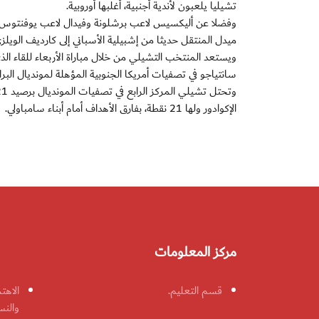
تشيليا يلعبون لأندية أجنبية، أغلبها أوروبية.
وفضلا عن أليكسيس لاعب برشلونة وفيدال لاعب يوفنتوس، يب
ميدل المنتقل حديثا من إشبيلية الأسباني إلى كارديف الويلز
ويستعد المنتخب التشيلي من خلال مباراة الأربعاء للقاء ا
سانتياجو في تصفيات أمريكا الجنوبية المؤهلة لمونديال البرازيل 2014، وقد بيعت تذاكر اللقاء با
الإكوادور ولها 21 نقطة، بفارق الأهداف أمام أبناء سامباولي.
مركز المعلومات
قسم التعليم.
الاهت
والنس