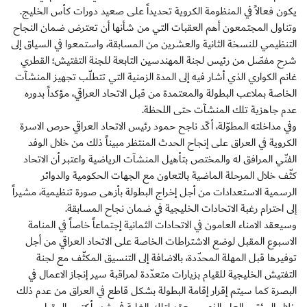
يكون فعالاً في المنظومة الكروية تحديداً على صعيد دورات كأس الخليج.
وتناول المجتمعون أهم العقبات التي من شأنها أن تعترض ضمان النجاح
التنظيمي للنسخة الثانية والعشرين من المسابقة، واستمعوا في السياق إلى
شرح مفصّل من رئيس لجنة المهندسين التابعة للجنة التفتيش؛ القطري
غانم الكواري الذي أشار فيه إلى المدة الزمنية التي تتطلّب تجهيز المنشآت
الخاصة بملاعب البطولة والمعتمدة من قبل الاتحاد العراقي، مؤكداً بدوره
عدم جاهزية تلك المنشآت حتى اللحظة.
وفي مداخلته المطوّلة، أكّد ناجح حمود رئيس الاتحاد العراقي حرص الاسرة
الكروية في العراق على إنجاح الحدث المنتظر مبيناً ذلك من خلال الوفد
الفنّي المرافق له والمختص بتأهيل المنشآت الرياضية واعتبر أن الاتحاد
كثّف خلال المرحلة الماضية بالتعاون مع الجهات الحكومية والدوائر
الرسمية الاستعدادات من أجل إخراج البطولة بأزهى صورة تنظيمية، مشيراً
إلى احترام رغبة الاتحادات الخليجية في ضمان نجاح المسابقة.
وسيعقد الامناء العامون في الاتحادات الثمانية إجتماعاً خاصاً في المنامة
الاسبوع المقبل لوضع الاشتراطات الخاصة على الاتحاد العراقي من أجل
توفيرها قبل المهلة المحدّدة، بالاضافة إلى التنسيق المكثّف مع لجنة
التفتيش الخليجية للقيام بزيارات متعدّدة لمراقبة سير إنجاز الاعمال في
البصرة كما سيتم إقرار إقامة البطولة بشكل قاطع في العراق من عدم ذلك