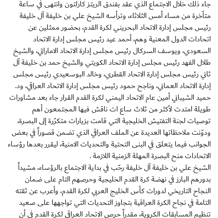
جاء ذلك خلال الاجتماع الذي عقد بفندق الريتز كارلتون وانتهى في ساعة
متأخرة من مساء أمس الثلاثاء، وترأسه الشيخ علي بن خليفة آل خليفة
رئيس مجلس إدارة الاتحاد البحريني لكرة القدم، بحضور ممثلين عن
اتحادات الدول المعنية وهم، أحمد عيد رئيس مجلس إدارة الاتحاد
السعودي، ويوسف السركال رئيس مجلس إدارة الاتحاد الاماراتي، والشيخ
طلال الفهد رئيس مجلس إدارة الاتحاد الكويتي والشيخ حمد بن خليفة آل
ثاني رئيس مجلس إدارة الاتحاد القطري، وخالد البوسعيدي رئيس مجلس
إدارة الاتحاد العماني، وناجح حمود رئيس مجلس إدارة الاتحاد العراقي، ود.
حميد الشيباني أمين عام الاتحاد اليمني لكرة القدم القرار جاء بعد مشاورات
طويلة امتدت لأكثر من ثلاث ساع ات ناقش فيها المجتمعون أهم
توصيات لجنة التفتيش الخليجية التي قامت بزيارات متكرّرة إلى البصرة،
ودوّنت ملاحظاتها العديدة عن الملف العراقي الذي تضمن قصوراً في بعض
الجوانب فيما يتعلق في البنى التحتية والتحديات الامنية، ليقرر بعدها رؤساء
الاتحادات منح البصرة المهلة الزمنية اللازمة .
الشيخ علي بن خليفة آل خليفة رحّب في بداية الاجتماع بالرؤساء، مشيداً
بدورهم البارز في نهضة كرة القدم الخليجية وحرصهم التام على ضمان
النجاح التاريخي لدورات كأس الخليج العربي لكرة القدم، وأعرب عن ثقته
التامة في نجاح الكرة العراقية بتجاوز التحديات التي تواجهها على صعيد
تنظيم المسابقات الكروية، مقدراً حرص الاتحاد العراقي لكرة القدم في أن