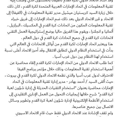
وقد أشاد الاتحاد الدولي لكرة القدم (الفيفا) بالمستوى الذي وصلت إلية
تقنية المعلومات في اتحاد الإمارات العربية المتحدة لكرة القدم ، كان ذلك
خلال زيارة السيد كريستيان ميشيل مدير تقنية المعلومات في (الفيفا) إلى
الاتحاد و قرر الاتحاد الدولي بعد ذلك ضم اتحاد الإمارات إلى فريق خبراء
تقنية المعلومات المكون من اتحادات كرة القدم في المكسيك ، البرازيل ،
ألمانيا و انجلترا ، ويقوم هذا الفريق حاليا بوضع إستراتيجية العمل التقني
لاتحادات كرة القدم في جميع اتحادات كرة الفدم في دول العالم .
هذا ويعتبر اتحاد الإمارات لكرة القدم من أوائل الاتحادات في العالم التي
بدأت في استخدام النظام الدولي لتطابق الانتقال وقد أحرز الاتحاد أعلى نسبة
استخدام لهذا النظام بين دول غرب آسيا .
كما طلب الاتحاد الدولي من اتحاد الإمارات لكرة القدم إلقاء محاضرة عن
أهمية استخدام تقنية المعلومات وذلك خلال مؤتمر برنامج الفيفا
للاحتراف لدول غرب آسيا والذي نظمه الاتحاد الدولي لكرة القدم في بيروت ،
حيث ألقى السيد / أحمد بهادر - مدير إدارة تقنية المعلومات في اتحاد
الإمارات محاضرة بعنوان "استخدام التقنيات الحديثة في إدارة شؤون لعبة
كرة القدم" شرح خلالها إيجابيات التحول من العمل الإداري التقليدي إلى
استخدام الأنظمة الإلكترونية لإدارة شؤون لعبة كرة القدم وتطوير وسائل
الاتصال بين جميع عناصرها.
ولم تقف الإشادة عند الاتحاد الدولي فقط حيث قام الاتحاد الآسيوي