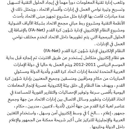
وتلعب إدارة تقنية المعلومات دوراً مهماً في إيجاد الحلول التقنية لتسهيل
وتسريع وتيرة نواحي العمل في إدارات وأقسام الاتحاد ، ويتمثل ذلك في
عدة مبادرات قامت بها الإدارة مثل مشروع تجهيز مبنى الاتحاد بأحدث
الأنظمة التقنية ومشروع ربط مباني مجمع الاتحاد بشبكة الألياف الضوئية
ومشروع النظام الإلكتروني لإدارة شؤون كرة القدم (FA-Net) بالإضافة إلى
الحلول البرمجية التي يتم تطويرها داخل الاتحاد لتخدم مختلف نواحي
العمل في الإدارات .
النظام الإلكتروني لإدارة شؤون كرة القدم (FA-Net)
هو نظام إلكتروني متكامل يُستخدم عن طريق الانترنت تم إنجازه قبل بداية
الموسم الرياضي 2011-2012 ويتم العمل به حاليا في دولة الإمارات
العربية المتحدة لخدمة إدارات اتحاد كرة القدم وأندية الدولة ومسئولي
المباريات من حكام ومراقبين ومنسقين وجميع المعنيين بإدارة شؤون كرة
القدم ، ويهدف هذا النظام إلى خلق بيئة إلكترونية عصرية لإنجاز المعاملات
اليومية بأقصى سرعة وتوفير الإحصائيات والتقارير الفورية للمساعدة في
اتخاذ القرارات وتطوير وسائل الاتصال بين إدارات الاتحاد من جهة وجميع
عناصر لعبة كرة القدم من جهة أخرى (أندية ، لاعبين ، مدربين ، حكام ،
جمهور ، إعلام ، ....الخ ) في وسط إلكتروني آمن وسهل ، واستخدام اللغتين
العربية والإنجليزية للتركيز على أكبر شريحة ممكنة من الجمهور والإعلام
داخل الدولة وخارجها .