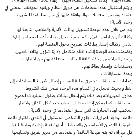
أعضاء أجهزة - إعادة تسجيل أعضاء أجهزة - إنهاء علاقة أعضاء أجهزة ) .
و يتم استقبال هذه المعاملات عن طريق النظام ويقوم الموظف المعني في
الاتحاد بفحص المعاملات والموافقة عليها في حال مطابقتها للشروط .
وحدة الأندية :
يتم من خلال هذه الوحدة تسجيل بيانات الأندية والملاعب التابعة لها
وكذلك ألوان لباس الفرق ، كما يتم تسجيل بيانات أعضاء مجلس إدارة
النادي وكذلك إصدار بطاقات تصريح دخول المنصة لهم .
وتضمنت هذه الوحدة إنشاء نظام متكامل لإدارة شؤون وكلاء اللاعبين
وإصدار التراخيص وحفظ كافة البيانات المتعلقة بهم من اختبارات
ومستندات وإصدار بطاقاتهم .
وحدة المسابقات :
إعدادات المسابقات : يتم في بداية الموسم إدخال شروط المسابقات إلى
النظام بحيث تعمل باقي أقسام هذه الوحدة ضمن تلك الشروط .
جداول المباريات: بعد ذلك يتم إدخال بيانات جداول المباريات لجميع
المسابقات كما يمكن إنشاء جداول المباريات بشكل تلقائي واختيار
الملاعب لهذه المباريات التي سبق اعتمادها في وحدة الأندية .
قائمة البداية للمباريات : يقوم الشخص المسئول في النادي باختيار قائمة
الفريق ( اللاعبين الأساسيين والاحتياط - أجهزة فنية وإدارية وطبية ) قبل
كل مباراة ، ثم يتم طباعة القائمة واعتمادها من مدير الفريق وتسليمها