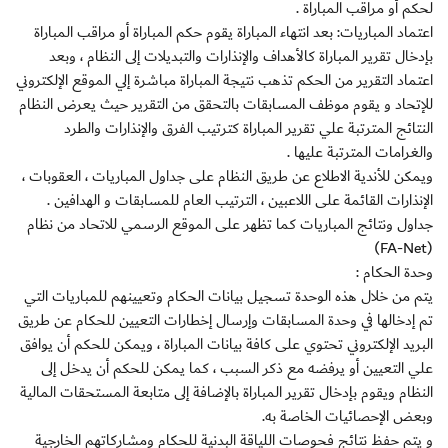
لحكم أو مراقب المباراة .
اعتماد المباريات: بعد انتهاء المباراة يقوم حكم المباراة أو مراقب المباراة
بإدخال تقرير المباراة كالأهداف والإنذارات والتبديلات إلى النظام ، وبعد
اعتماد التقرير من الحكم تذهب نتيجة المباراة مباشرة إلي الموقع الإلكتروني
للإتحاد و يقوم موظف المسابقات بالتحقق من التقرير حيث يعرض النظام
النتائج المترتبة علي تقرير المباراة كترتيب الفرق والإنذارات والطرد
والغرامات المترتبة عليها .
ويمكن للأندية الاطلاع عن طريق النظام على جداول المباريات ، العقوبات ،
الإنذارات القائمة على اللاعبين ، الترتيب العام للمسابقات و الهدافين .
جداول ونتائج المباريات كما تظهر على الموقع الرسمي للاتحاد من نظام
(FA-Net)
وحدة الحكام :
يتم من خلال هذه الوحدة تسجيل بيانات الحكام وتعيينهم للمباريات التي
تم إدخالها في وحدة المسابقات وإرسال إخطارات التعيين للحكام عن طريق
البريد الإلكتروني تحتوي على كافة بيانات المباراة ، ويمكن للحكم أن يوافق
علي التعيين أو يرفضه مع ذكر السبب ، كما يمكن للحكم أن يدخل إلى
النظام ويقوم بإدخال تقرير المباراة بالإضافة إلى متابعة المستحقات المالية
وبعض الإحصائيات الخاصة به.
و يتم حفظ نتائج فحوصات اللياقة البدنية للحكام ومشاركاتهم الخارجية