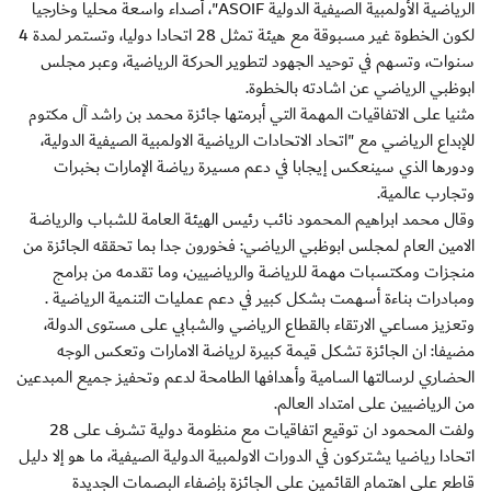
الرياضية الأولمبية الصيفية الدولية ASOIF"، أصداء واسعة محليا وخارجيا
لكون الخطوة غير مسبوقة مع هيئة تمثل 28 اتحادا دوليا، وتستمر لمدة 4
سنوات، وتسهم في توحيد الجهود لتطوير الحركة الرياضية، وعبر مجلس
ابوظبي الرياضي عن اشادته بالخطوة.
مثنيا على الاتفاقيات المهمة التي أبرمتها جائزة محمد بن راشد آل مكتوم
للإبداع الرياضي مع "اتحاد الاتحادات الرياضية الاولمبية الصيفية الدولية،
ودورها الذي سينعكس إيجابا في دعم مسيرة رياضة الإمارات بخبرات
وتجارب عالمية.
وقال محمد ابراهيم المحمود نائب رئيس الهيئة العامة للشباب والرياضة
الامين العام لمجلس ابوظبي الرياضي: فخورون جدا بما تحققه الجائزة من
منجزات ومكتسبات مهمة للرياضة والرياضيين، وما تقدمه من برامج
ومبادرات بناءة أسهمت بشكل كبير في دعم عمليات التنمية الرياضية .
وتعزيز مساعي الارتقاء بالقطاع الرياضي والشبابي على مستوى الدولة،
مضيفا: ان الجائزة تشكل قيمة كبيرة لرياضة الامارات وتعكس الوجه
الحضاري لرسالتها السامية وأهدافها الطامحة لدعم وتحفيز جميع المبدعين
من الرياضيين على امتداد العالم.
ولفت المحمود ان توقيع اتفاقيات مع منظومة دولية تشرف على 28
اتحادا رياضيا يشتركون في الدورات الاولمبية الدولية الصيفية، ما هو إلا دليل
قاطع على اهتمام القائمين على الجائزة بإضفاء البصمات الجديدة