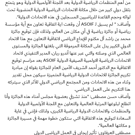
من أهم المنظمات الرياضية الدولية بعد اللجنة الأولمبية الدولية وهو يتمتع
بثقل دولي كبير من خلال مكانة الاتحادات الرياضية الدولية المنضوية تحت
لوائه وحجم القاعدة للرياضيين المسجلين في هذه الاتحادات الدولية".
وأضاف: " لم يسبق لـ ASOIF أن وقعت اية اتفاقية تعاون مع أية مؤسسة
رياضية أو جائزة رياضية في أي مكان من العالم، ولذلك فإن توقيع جائزة
محمد بن راشد آل مكتوم للإبداع الرياضي لاتفاقية التعاون مع هذا الاتحاد
الدولي الكبير يدل على المكانة المرموقة التي بلغتها الجائزة والمستوى
العالمي الذي وصلته والتي عبر عنها أندرو ريان، المدير التنفيذي لاتحاد
الاتحادات الرياضية الاولمبية الصيفية الدولية ASOIF بعد مراسم توقيع
الاتفاقية مع الدكتور أحمد الشريف الأمين العام للجائزة بقوله إن مبادرة
تكريم الجائزة للاتحادات الدولية الرياضية المتميزة سيكون محل تقدير
وثناء من هذه الاتحادات ومن المجتمع الرياضي الدولي للأثر الذي سيتركه
هذا التكريم على العمل الرياضي.
وأضاف حسن مصطفى: "منذ تشرفي بعضوية مجلس أمناء هذه الجائزة وأنا
اتطلع لبلوغها المرتبة العالمية والتعاون مع اللجنة الأولمبية الدولية
والمنظمات والاتحادات الدولية الرياضية الكبرى، ولذلك فإنني في غاية
السعادة لتوقيع هذه الاتفاقية التي ستكون خطوة مهمة في مسيرة الجائزة
و مكانتها العالمية".
مصطفى العرفاوي: تأثير إيجابي في العمل الرياضي الدولي