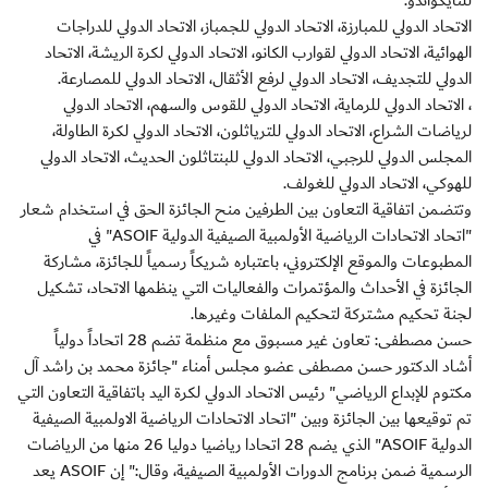
للتايكواندو.
الاتحاد الدولي للمبارزة، الاتحاد الدولي للجمباز، الاتحاد الدولي للدراجات
الهوائية، الاتحاد الدولي لقوارب الكانو، الاتحاد الدولي لكرة الريشة، الاتحاد
الدولي للتجديف، الاتحاد الدولي لرفع الأثقال، الاتحاد الدولي للمصارعة.
، الاتحاد الدولي للرماية، الاتحاد الدولي للقوس والسهم، الاتحاد الدولي
لرياضات الشراع، الاتحاد الدولي للترياثلون، الاتحاد الدولي لكرة الطاولة،
المجلس الدولي للرجبي، الاتحاد الدولي للبنتاثلون الحديث، الاتحاد الدولي
للهوكي، الاتحاد الدولي للغولف.
وتتضمن اتفاقية التعاون بين الطرفين منح الجائزة الحق في استخدام شعار
"اتحاد الاتحادات الرياضية الأولمبية الصيفية الدولية ASOIF" في
المطبوعات والموقع الإلكتروني، باعتباره شريكاً رسمياً للجائزة، مشاركة
الجائزة في الأحداث والمؤتمرات والفعاليات التي ينظمها الاتحاد، تشكيل
لجنة تحكيم مشتركة لتحكيم الملفات وغيرها.
حسن مصطفى: تعاون غير مسبوق مع منظمة تضم 28 اتحاداً دولياً
أشاد الدكتور حسن مصطفى عضو مجلس أمناء "جائزة محمد بن راشد آل
مكتوم للإبداع الرياضي" رئيس الاتحاد الدولي لكرة اليد باتفاقية التعاون التي
تم توقيعها بين الجائزة وبين "اتحاد الاتحادات الرياضية الاولمبية الصيفية
الدولية ASOIF" الذي يضم 28 اتحادا رياضيا دوليا 26 منها من الرياضات
الرسمية ضمن برنامج الدورات الأولمبية الصيفية، وقال:" إن ASOIF يعد