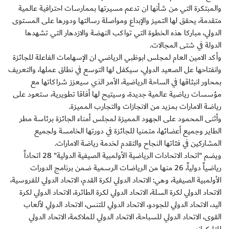
والمبتكرة التي من شأنها ان تدعم مسيرتها بممارسات احترافية عالمية
متقدمة، يحقق لها التميز والإبداع ومواصلة رسالتها ودورها على المستوى
الدولي، مباركا هذه الخطوة التي تواكب النهضة والازدهار التي تشهدها
الدولة في شتى المجالات.
وأكد الامين العام لمجلس ابوظبي الرياضي ان الإسهامات الفاعلة للجائزة
وانفتاحها عل الصعيد الدولي، سيكفل لها التوسع في نطاق عملها، والتعريف
بمحاور انبثاقها في الساحة الرياضية، الأمر الذي سيعزز شراكاتها مع
مؤسسات رياضية عالمية جديدة، وسيتيح لها أفاقا تطويرية، ستعود على
رياضة الامارات بمزيد من الانجازات والتجارب المميزة.
وأثنى المحمود على الجهود المميزة لمجلس أمناء الجائزة برئاسة مطر
الطاير وجميع أعضائها، متمنيا للجائزة في دورتها الخامسة ولجميع
المشاركين في فئاتها النجاح والتقدم لخدمة رياضة الامارات.
ويضم "اتحاد الاتحادات الرياضية الأولمبية الصيفية الدولية" 28 اتحاداً
رياضياً دولياً، 26 منها من الرياضات الرسمية ضمن برنامج الدورات
الأولمبية الصيفية، وهي: الاتحاد الدولي لكرة القدم، الاتحاد الدولي للفروسية،
الاتحاد الدولي لكرة السلة، الاتحاد الدولي لكرة الطائرة، الاتحاد الدولي لكرة
اليد، الاتحاد الدولي للجودو، الاتحاد الدولي للتنس، الاتحاد الدولي لألعاب
القوى، الاتحاد الدولي للسباحة، الاتحاد الدولي للملاكمة، الاتحاد الدولي